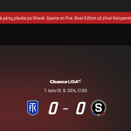
 párty plavba po Vltavě. Sparta on Fire: Boat Editon už zítra! Vstupenk
7
.
kolo
13. 9. 2014, 17:00
0
0
–