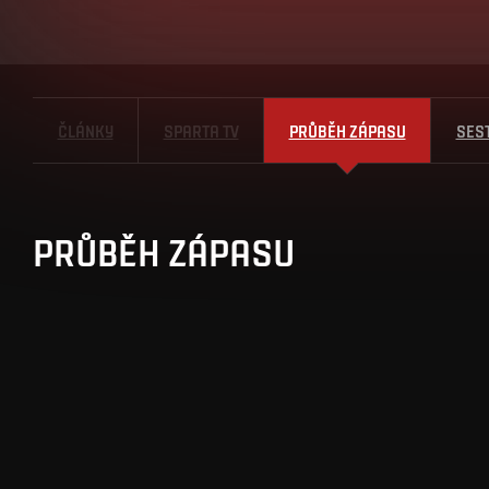
ČLÁNKY
SPARTA TV
PRŮBĚH ZÁPASU
SES
PRŮBĚH ZÁPASU