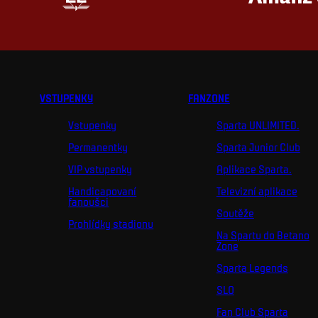
VSTUPENKY
FANZONE
Vstupenky
Sparta UNLIMITED.
Permanentky
Sparta Junior Club
VIP vstupenky
Aplikace Sparta.
Handicapovaní
Televizní aplikace
fanoušci
Soutěže
Prohlídky stadionu
Na Spartu do Betano
Zone
Sparta Legends
SLO
Fan Club Sparta