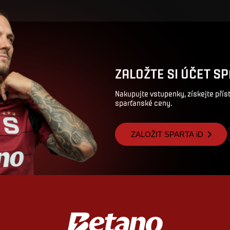
ZALOŽTE SI ÚČET SP
Nakupujte vstupenky, získejte pří
sparťanské ceny.
ZALOŽIT SPARTA iD