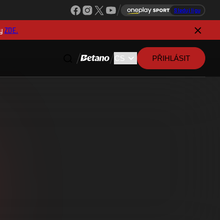
Sleduj ligu
y
ZDE.
PŘIHLÁSIT