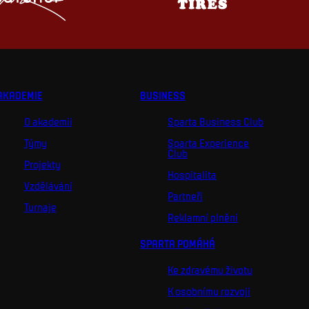
AKADEMIE
BUSINESS
O akademii
Sparta Business Club
Týmy
Sparta Experience
Club
Projekty
Hospitalita
Vzdělávání
Partneři
Turnaje
Reklamní plnění
SPARTA POMÁHÁ
Ke zdravému životu
K osobnímu rozvoji