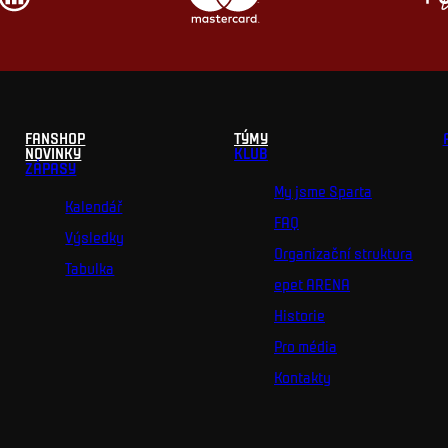
FANSHOP
TÝMY
NOVINKY
KLUB
ZÁPASY
My jsme Sparta
Kalendář
FAQ
Výsledky
Organizační struktura
Tabulka
epet ARENA
Historie
Pro média
Kontakty