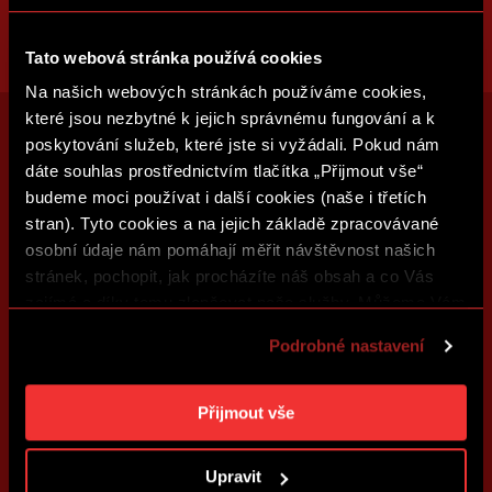
Tato webová stránka používá cookies
Na našich webových stránkách používáme cookies,
které jsou nezbytné k jejich správnému fungování a k
poskytování služeb, které jste si vyžádali. Pokud nám
dáte souhlas prostřednictvím tlačítka „Přijmout vše“
budeme moci používat i další cookies (naše i třetích
stran). Tyto cookies a na jejich základě zpracovávané
osobní údaje nám pomáhají měřit návštěvnost našich
stránek, pochopit, jak procházíte náš obsah a co Vás
zajímá a díky tomu zlepšovat naše služby. Můžeme Vám
také přizpůsobit obsah našich stránek a zobrazovat
Podrobné nastavení
reklamu na základě Vašich preferencí. Jednotlivé
cookies a účely zpracování si můžete nastavit v
„Podrobném nastavení“. Nastavení cookies si můžete
Přijmout vše
kdykoliv změnit. Jak takovou úpravu provést a další
informace ke cookies naleznete v
Použití souborů
Upravit
cookies
.