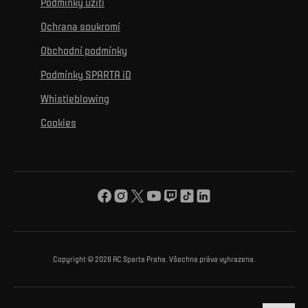
Podmínky užití
Sociální sítě
Hospitalita
Pro média
K osobnímu rozvoji
Turnaje
Ochrana soukromí
Mural výzva
Partneři
Kontakty
K začlenění se
Obchodní podmínky
Reklamní plnění
Podmínky SPARTA iD
K ochraně životního prostředí
Whistleblowing
K obecnému dobru
Cookies
O nás
Pro vás
Turnaj Nadačního fondu ACS
Copyright © 2026 AC Sparta Praha. Všechna práva vyhrazena.