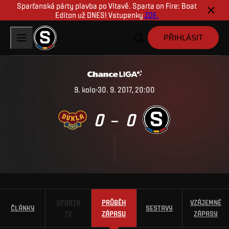
Sparťanská párty plavba po Vltavě. Sparta on Fire: Boat
Editon už DNES! Vstupenky
ZDE.
PŘIHLÁSIT
9
.
kolo
30. 9. 2017, 20:00
0
0
–
SPARTA
PRŮBĚH
VZÁJEMNÉ
ČLÁNKY
SESTAVY
TV
ZÁPASU
ZÁPASY