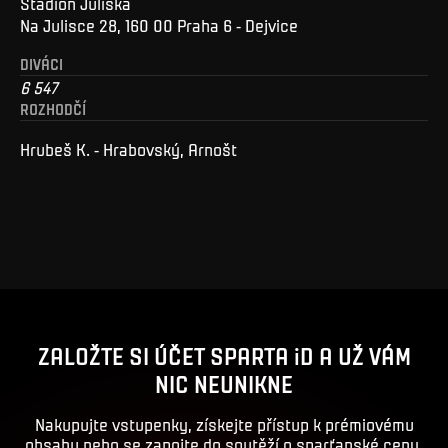
Stadion Juliska
Na Julisce 28, 160 00 Praha 6 - Dejvice
DIVÁCI
6 547
ROZHODČÍ
Hrubeš K. - Hrabovský, Arnošt
ZALOŽTE SI ÚČET SPARTA iD A UŽ VÁM
NIC NEUNIKNE
Nakupujte vstupenky, získejte přístup k prémiovému
obsahu nebo se zapojte do soutěží o sparťanské ceny.