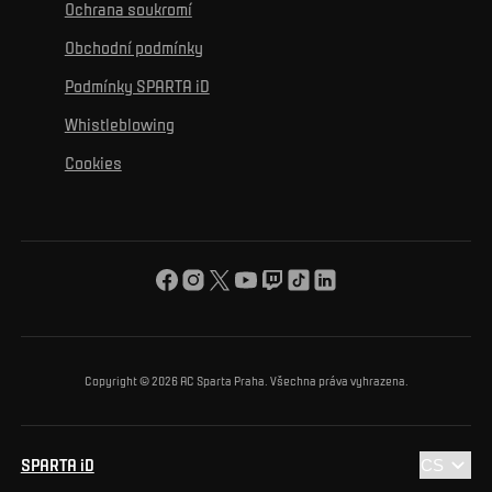
K osobnímu rozvoji
Turnaje
Ochrana soukromí
Mural výzva
Partneři
Kontakty
K začlenění se
Obchodní podmínky
Reklamní plnění
Podmínky SPARTA iD
K ochraně životního prostředí
Whistleblowing
K obecnému dobru
Cookies
O nás
Pro vás
Turnaj Nadačního fondu ACS
Copyright © 2026 AC Sparta Praha. Všechna práva vyhrazena.
SPARTA iD