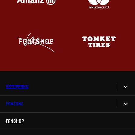
VSTUPENKY
FANZONE
Vstupenky
Permanentky
FANSHOP
Sparta UNLIMITED.
VIP vstupenky
Sparta Junior Club