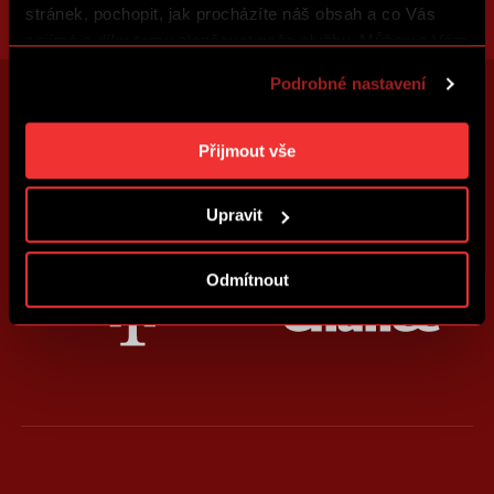
stránek, pochopit, jak procházíte náš obsah a co Vás
zajímá a díky tomu zlepšovat naše služby. Můžeme Vám
také přizpůsobit obsah našich stránek a zobrazovat
Podrobné nastavení
reklamu na základě Vašich preferencí. Jednotlivé
cookies a účely zpracování si můžete nastavit v
„Podrobném nastavení“. Nastavení cookies si můžete
Přijmout vše
kdykoliv změnit. Jak takovou úpravu provést a další
informace ke cookies naleznete v
Použití souborů
Upravit
cookies
.
Odmítnout