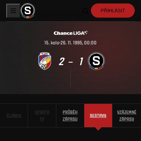
PŘIHLÁSIT
15
.
kolo
26. 11. 1995, 00:00
2
1
–
SPARTA
PRŮBĚH
VZÁJEMNÉ
ČLÁNKY
SESTAVY
TV
ZÁPASU
ZÁPASY