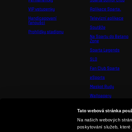
VIP vstupenky
Aplikace Sparta.
Handicapovaní
Televizní aplikace
fanoušci
Soutěže
Prohlídky stadionu
Na Spartu do Betano
Zone
Sparta Legends
SLO
Fan Club Sparta
eSports
Maskot Rudy
Wallpapery
Sociální sítě
Tato webová stránka použ
Mural výzva
Na našich webových stránk
poskytování služeb, které 