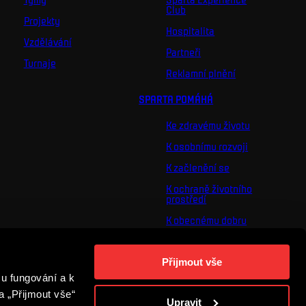
Club
Projekty
Hospitalita
Vzdělávání
Partneři
Turnaje
Reklamní plnění
SPARTA POMÁHÁ
Ke zdravému životu
K osobnímu rozvoji
K začlenění se
K ochraně životního
prostředí
K obecnému dobru
O nás
Přijmout vše
Pro vás
u fungování a k
Turnaj Nadačního
fondu ACS
a „Přijmout vše“
Upravit