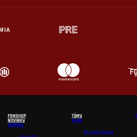
FANSHOP
TÝMY
NOVINKY
KLUB
ZÁPASY
My jsme Sparta
Kalendář