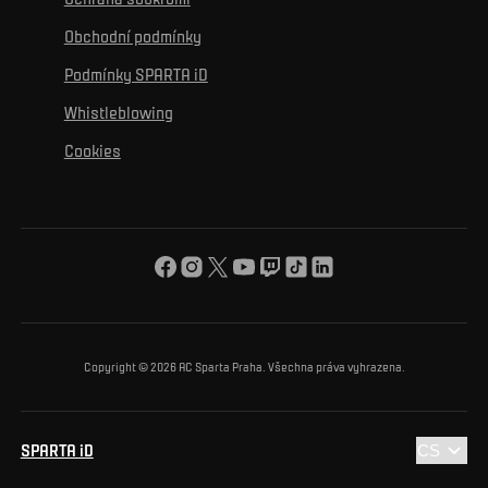
Mural výzva
Partneři
Kontakty
K začlenění se
Obchodní podmínky
Reklamní plnění
Podmínky SPARTA iD
K ochraně životního prostředí
Whistleblowing
K obecnému dobru
Cookies
O nás
Pro vás
Turnaj Nadačního fondu ACS
Copyright © 2026 AC Sparta Praha. Všechna práva vyhrazena.
SPARTA iD