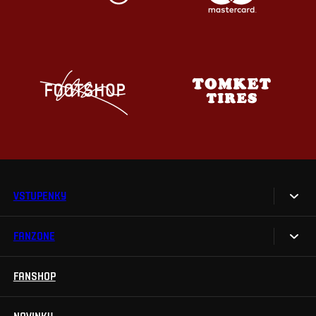
VSTUPENKY
FANZONE
Vstupenky
Permanentky
FANSHOP
Sparta UNLIMITED.
VIP vstupenky
Sparta Junior Club