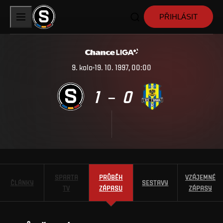
PŘIHLÁSIT
9
.
kolo
19. 10. 1997, 00:00
1
0
–
SPARTA
PRŮBĚH
VZÁJEMNÉ
ČLÁNKY
SESTAVY
TV
ZÁPASU
ZÁPASY