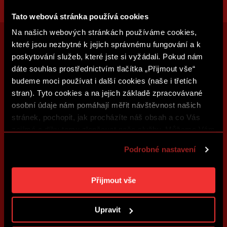
Tato webová stránka používá cookies
Na našich webových stránkách používáme cookies,
které jsou nezbytné k jejich správnému fungování a k
poskytování služeb, které jste si vyžádali. Pokud nám
dáte souhlas prostřednictvím tlačítka „Přijmout vše“
budeme moci používat i další cookies (naše i třetích
stran). Tyto cookies a na jejich základě zpracovávané
osobní údaje nám pomáhají měřit návštěvnost našich
stránek, pochopit, jak procházíte náš obsah a co Vás
zajímá a díky tomu zlepšovat naše služby. Můžeme Vám
také přizpůsobit obsah našich stránek a zobrazovat
Podrobné nastavení
reklamu na základě Vašich preferencí. Jednotlivé
cookies a účely zpracování si můžete nastavit v
„Podrobném nastavení“. Nastavení cookies si můžete
Přijmout vše
kdykoliv změnit. Jak takovou úpravu provést a další
informace ke cookies naleznete v
Použití souborů
Upravit
cookies
.