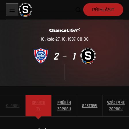
PŘIHLÁSIT
10
.
kolo
27. 10. 1997, 00:00
2
1
–
SPARTA
PRŮBĚH
VZÁJEMNÉ
ČLÁNKY
SESTAVY
TV
ZÁPASU
ZÁPASY