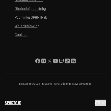
Mural výzva
Partneři
Kontakty
K začlenění se
Obchodní podmínky
Reklamní plnění
Podmínky SPARTA iD
K ochraně životního prostředí
Whistleblowing
K obecnému dobru
Cookies
O nás
Pro vás
Turnaj Nadačního fondu ACS
Copyright © 2026 AC Sparta Praha. Všechna práva vyhrazena.
SPARTA iD