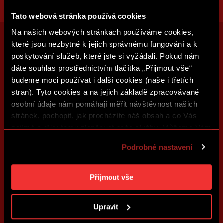
Tato webová stránka používá cookies
Na našich webových stránkách používáme cookies,
které jsou nezbytné k jejich správnému fungování a k
poskytování služeb, které jste si vyžádali. Pokud nám
dáte souhlas prostřednictvím tlačítka „Přijmout vše“
budeme moci používat i další cookies (naše i třetích
stran). Tyto cookies a na jejich základě zpracovávané
osobní údaje nám pomáhají měřit návštěvnost našich
stránek, pochopit, jak procházíte náš obsah a co Vás
zajímá a díky tomu zlepšovat naše služby. Můžeme Vám
také přizpůsobit obsah našich stránek a zobrazovat
Podrobné nastavení
reklamu na základě Vašich preferencí. Jednotlivé
cookies a účely zpracování si můžete nastavit v
„Podrobném nastavení“. Nastavení cookies si můžete
Přijmout vše
kdykoliv změnit. Jak takovou úpravu provést a další
informace ke cookies naleznete v
Použití souborů
Upravit
cookies
.