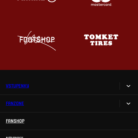
VSTUPENKY
FANZONE
Vstupenky
Permanentky
FANSHOP
Sparta UNLIMITED.
VIP vstupenky
Sparta Junior Club