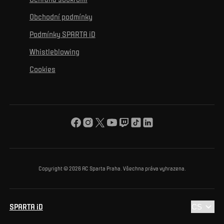
Mural výzva
Partneři
Kontakty
K začlenění se
Obchodní podmínky
Reklamní plnění
Podmínky SPARTA iD
K ochraně životního prostředí
Whistleblowing
K obecnému dobru
Cookies
O nás
Pro vás
Turnaj Nadačního fondu ACS
Copyright © 2026 AC Sparta Praha. Všechna práva vyhrazena.
SPARTA iD