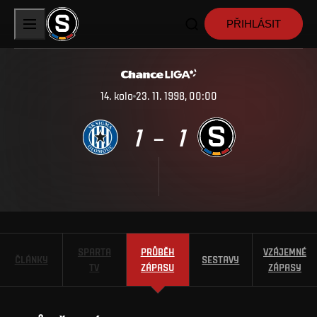
PŘIHLÁSIT
14
.
kolo
23. 11. 1998, 00:00
1
1
–
SPARTA
PRŮBĚH
VZÁJEMNÉ
ČLÁNKY
SESTAVY
TV
ZÁPASU
ZÁPASY