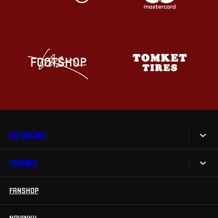
VSTUPENKY
FANZONE
Vstupenky
Permanentky
FANSHOP
Sparta UNLIMITED.
VIP vstupenky
Sparta Junior Club