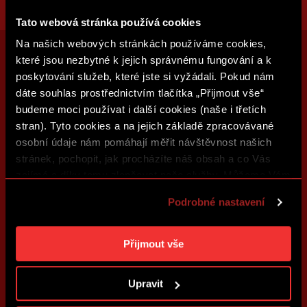
Tato webová stránka používá cookies
Na našich webových stránkách používáme cookies,
které jsou nezbytné k jejich správnému fungování a k
poskytování služeb, které jste si vyžádali. Pokud nám
dáte souhlas prostřednictvím tlačítka „Přijmout vše“
budeme moci používat i další cookies (naše i třetích
stran). Tyto cookies a na jejich základě zpracovávané
osobní údaje nám pomáhají měřit návštěvnost našich
stránek, pochopit, jak procházíte náš obsah a co Vás
zajímá a díky tomu zlepšovat naše služby. Můžeme Vám
také přizpůsobit obsah našich stránek a zobrazovat
Podrobné nastavení
reklamu na základě Vašich preferencí. Jednotlivé
cookies a účely zpracování si můžete nastavit v
„Podrobném nastavení“. Nastavení cookies si můžete
Přijmout vše
kdykoliv změnit. Jak takovou úpravu provést a další
informace ke cookies naleznete v
Použití souborů
Upravit
cookies
.