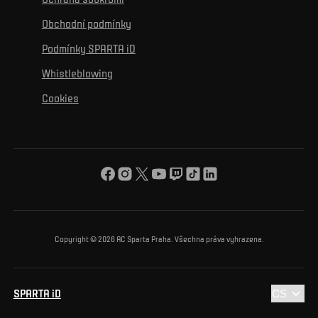
Mural výzva
Partneři
Kontakty
K začlenění se
Obchodní podmínky
Reklamní plnění
Podmínky SPARTA iD
K ochraně životního prostředí
Whistleblowing
K obecnému dobru
Cookies
O nás
Pro vás
Turnaj Nadačního fondu ACS
Copyright © 2026 AC Sparta Praha. Všechna práva vyhrazena.
SPARTA iD