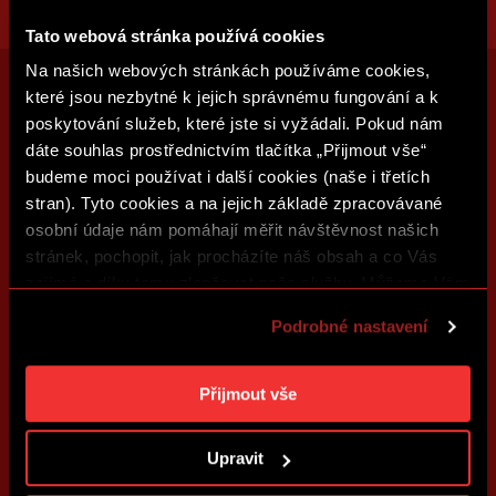
Tato webová stránka používá cookies
Na našich webových stránkách používáme cookies,
které jsou nezbytné k jejich správnému fungování a k
poskytování služeb, které jste si vyžádali. Pokud nám
dáte souhlas prostřednictvím tlačítka „Přijmout vše“
budeme moci používat i další cookies (naše i třetích
stran). Tyto cookies a na jejich základě zpracovávané
osobní údaje nám pomáhají měřit návštěvnost našich
stránek, pochopit, jak procházíte náš obsah a co Vás
zajímá a díky tomu zlepšovat naše služby. Můžeme Vám
také přizpůsobit obsah našich stránek a zobrazovat
Podrobné nastavení
reklamu na základě Vašich preferencí. Jednotlivé
cookies a účely zpracování si můžete nastavit v
„Podrobném nastavení“. Nastavení cookies si můžete
Přijmout vše
kdykoliv změnit. Jak takovou úpravu provést a další
informace ke cookies naleznete v
Použití souborů
Upravit
cookies
.