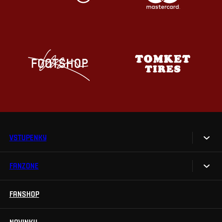
VSTUPENKY
FANZONE
Vstupenky
Permanentky
FANSHOP
Sparta UNLIMITED.
VIP vstupenky
Sparta Junior Club