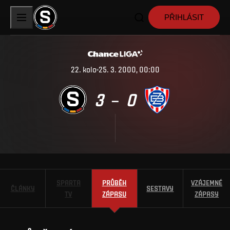
PŘIHLÁSIT
22
.
kolo
25. 3. 2000, 00:00
3
0
–
SPARTA
PRŮBĚH
VZÁJEMNÉ
ČLÁNKY
SESTAVY
TV
ZÁPASU
ZÁPASY