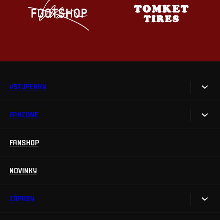
VSTUPENKY
FANZONE
Vstupenky
Permanentky
FANSHOP
Sparta UNLIMITED.
VIP vstupenky
Sparta Junior Club
NOVINKY
Handicapovaní fanoušci
Aplikace Sparta.
Prohlídky stadionu
ZÁPASY
Televizní aplikace
Soutěže