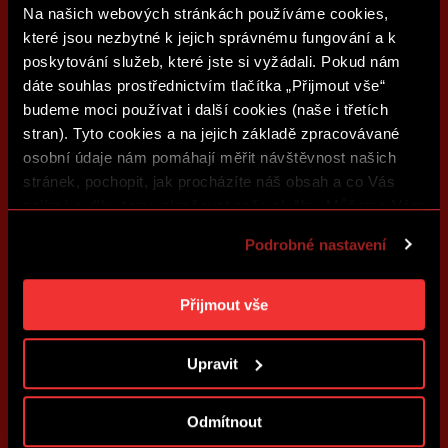
Na našich webových stránkách používáme cookies,
které jsou nezbytné k jejich správnému fungování a k
poskytování služeb, které jste si vyžádali. Pokud nám
dáte souhlas prostřednictvím tlačítka „Přijmout vše“
budeme moci používat i další cookies (naše i třetích
stran). Tyto cookies a na jejich základě zpracovávané
osobní údaje nám pomáhají měřit návštěvnost našich
stránek, pochopit, jak procházíte náš obsah a co Vás
zajímá a díky tomu zlepšovat naše služby. Můžeme Vám
také přizpůsobit obsah našich stránek a zobrazovat
Podrobné nastavení
reklamu na základě Vašich preferencí. Jednotlivé
cookies a účely zpracování si můžete nastavit v
„Podrobném nastavení“. Nastavení cookies si můžete
Přijmout vše
kdykoliv změnit. Jak takovou úpravu provést a další
informace ke cookies naleznete v
Použití souborů
Upravit
cookies
.
Odmítnout