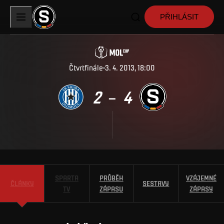
PŘIHLÁSIT
Čtvrtfinále
3. 4. 2013, 18:00
2
4
–
SPARTA
PRŮBĚH
VZÁJEMNÉ
ČLÁNKY
SESTAVY
TV
ZÁPASU
ZÁPASY