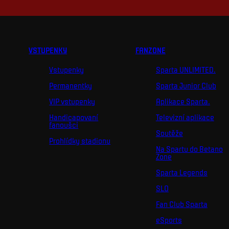
VSTUPENKY
FANZONE
Vstupenky
Sparta UNLIMITED.
Permanentky
Sparta Junior Club
VIP vstupenky
Aplikace Sparta.
Handicapovaní
Televizní aplikace
fanoušci
Soutěže
Prohlídky stadionu
Na Spartu do Betano
Zone
Sparta Legends
SLO
Fan Club Sparta
eSports