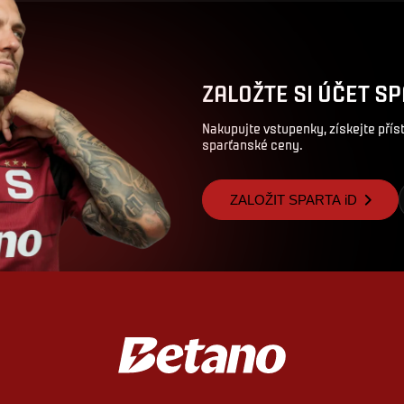
ZALOŽTE SI ÚČET SP
Nakupujte vstupenky, získejte pří
sparťanské ceny.
ZALOŽIT SPARTA iD