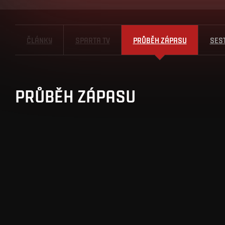
ČLÁNKY
SPARTA TV
PRŮBĚH ZÁPASU
SES
PRŮBĚH ZÁPASU