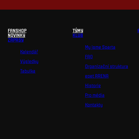
FANSHOP
TÝMY
NOVINKY
KLUB
ZÁPASY
My jsme Sparta
Kalendář
FAQ
Výsledky
Organizační struktura
Tabulka
epet ARENA
Historie
Pro média
Kontakty