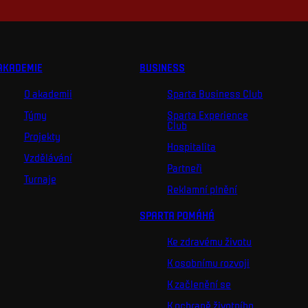
AKADEMIE
BUSINESS
O akademii
Sparta Business Club
Týmy
Sparta Experience
Club
Projekty
Hospitalita
Vzdělávání
Partneři
Turnaje
Reklamní plnění
SPARTA POMÁHÁ
Ke zdravému životu
K osobnímu rozvoji
K začlenění se
K ochraně životního