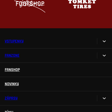
VSTUPENKY
FANZONE
Vstupenky
Permanentky
FANSHOP
Sparta UNLIMITED.
VIP vstupenky
Sparta Junior Club
NOVINKY
Handicapovaní fanoušci
Aplikace Sparta.
Prohlídky stadionu
ZÁPASY
Televizní aplikace
Soutěže