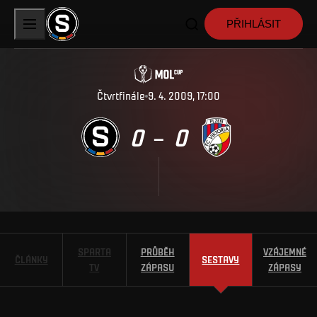
PŘIHLÁSIT
Čtvrtfinále
9. 4. 2009, 17:00
0
0
–
SPARTA
PRŮBĚH
VZÁJEMNÉ
ČLÁNKY
SESTAVY
TV
ZÁPASU
ZÁPASY