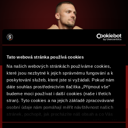
Tato webová stránka používá cookies
Na našich webových stránkách používáme cookies,
které jsou nezbytné k jejich správnému fungování a k
poskytování služeb, které jste si vyžádali. Pokud nám
dáte souhlas prostřednictvím tlačítka „Přijmout vše“
budeme moci používat i další cookies (naše i třetích
stran). Tyto cookies a na jejich základě zpracovávané
osobní údaje nám pomáhají měřit návštěvnost našich
stránek, pochopit, jak procházíte náš obsah a co Vás
zajímá a díky tomu zlepšovat naše služby. Můžeme Vám
také přizpůsobit obsah našich stránek a zobrazovat