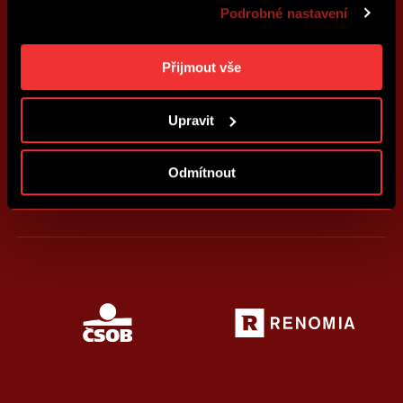
Podrobné nastavení
reklamu na základě Vašich preferencí. Jednotlivé
cookies a účely zpracování si můžete nastavit v
„Podrobném nastavení“. Nastavení cookies si můžete
Přijmout vše
kdykoliv změnit. Jak takovou úpravu provést a další
informace ke cookies naleznete v
Použití souborů
Upravit
cookies
.
Odmítnout