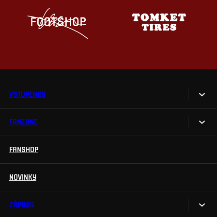
VSTUPENKY
FANZONE
Vstupenky
Permanentky
FANSHOP
Sparta UNLIMITED.
VIP vstupenky
Sparta Junior Club
NOVINKY
Handicapovaní fanoušci
Aplikace Sparta.
Prohlídky stadionu
ZÁPASY
Televizní aplikace