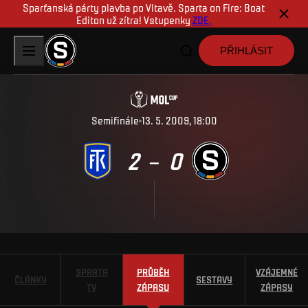
Sparťanská párty plavba po Vltavě. Sparta on Fire: Boat
Editon už zítra! Vstupenky
ZDE.
PŘIHLÁSIT
Semifinále
13. 5. 2009, 18:00
2
0
–
SPARTA
PRŮBĚH
VZÁJEMNÉ
ČLÁNKY
SESTAVY
TV
ZÁPASU
ZÁPASY