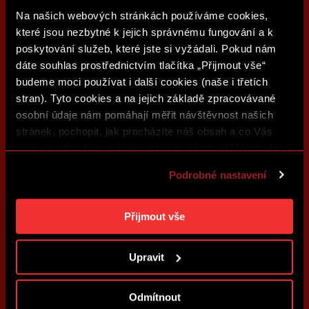
Na našich webových stránkách používáme cookies,
které jsou nezbytné k jejich správnému fungování a k
poskytování služeb, které jste si vyžádali. Pokud nám
dáte souhlas prostřednictvím tlačítka „Přijmout vše“
budeme moci používat i další cookies (naše i třetích
stran). Tyto cookies a na jejich základě zpracovávané
osobní údaje nám pomáhají měřit návštěvnost našich
stránek, pochopit, jak procházíte náš obsah a co Vás
zajímá a díky tomu zlepšovat naše služby. Můžeme Vám
také přizpůsobit obsah našich stránek a zobrazovat
Podrobné nastavení
reklamu na základě Vašich preferencí. Jednotlivé
cookies a účely zpracování si můžete nastavit v
„Podrobném nastavení“. Nastavení cookies si můžete
Přijmout vše
kdykoliv změnit. Jak takovou úpravu provést a další
informace ke cookies naleznete v
Použití souborů
Upravit
cookies
.
Odmítnout