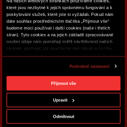
Na našich webových stránkách používáme cookies,
které jsou nezbytné k jejich správnému fungování a k
poskytování služeb, které jste si vyžádali. Pokud nám
dáte souhlas prostřednictvím tlačítka „Přijmout vše“
budeme moci používat i další cookies (naše i třetích
stran). Tyto cookies a na jejich základě zpracovávané
osobní údaje nám pomáhají měřit návštěvnost našich
stránek, pochopit, jak procházíte náš obsah a co Vás
zajímá a díky tomu zlepšovat naše služby. Můžeme Vám
také přizpůsobit obsah našich stránek a zobrazovat
Podrobné nastavení
reklamu na základě Vašich preferencí. Jednotlivé
cookies a účely zpracování si můžete nastavit v
„Podrobném nastavení“. Nastavení cookies si můžete
Přijmout vše
kdykoliv změnit. Jak takovou úpravu provést a další
informace ke cookies naleznete v
Použití souborů
Upravit
cookies
.
Odmítnout