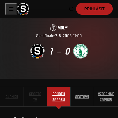
PŘIHLÁSIT
Semifinále
7. 5. 2008, 17:00
1
0
–
SPARTA
PRŮBĚH
VZÁJEMNÉ
ČLÁNKY
SESTAVY
TV
ZÁPASU
ZÁPASY