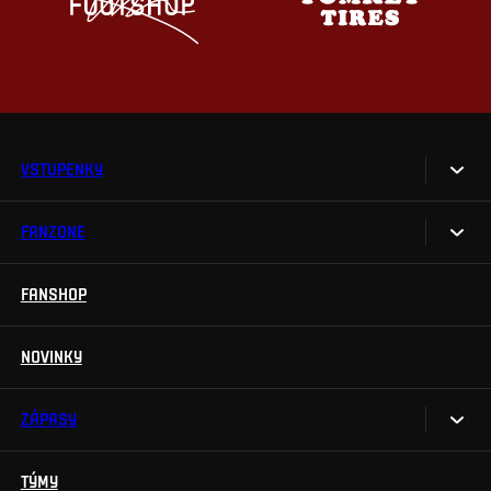
VSTUPENKY
FANZONE
Vstupenky
Permanentky
FANSHOP
Sparta UNLIMITED.
VIP vstupenky
Sparta Junior Club
NOVINKY
Handicapovaní fanoušci
Aplikace Sparta.
Prohlídky stadionu
ZÁPASY
Televizní aplikace
Soutěže
TÝMY
Kalendář