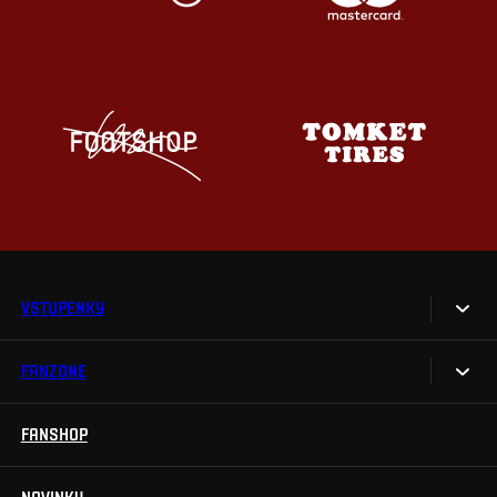
VSTUPENKY
FANZONE
Vstupenky
Permanentky
FANSHOP
Sparta UNLIMITED.
VIP vstupenky
Sparta Junior Club