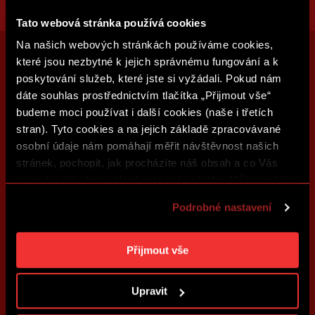
Tato webová stránka používá cookies
Na našich webových stránkách používáme cookies,
které jsou nezbytné k jejich správnému fungování a k
poskytování služeb, které jste si vyžádali. Pokud nám
dáte souhlas prostřednictvím tlačítka „Přijmout vše“
budeme moci používat i další cookies (naše i třetích
stran). Tyto cookies a na jejich základě zpracovávané
osobní údaje nám pomáhají měřit návštěvnost našich
stránek, pochopit, jak procházíte náš obsah a co Vás
zajímá a díky tomu zlepšovat naše služby. Můžeme Vám
také přizpůsobit obsah našich stránek a zobrazovat
Podrobné nastavení
reklamu na základě Vašich preferencí. Jednotlivé
cookies a účely zpracování si můžete nastavit v
„Podrobném nastavení“. Nastavení cookies si můžete
Přijmout vše
kdykoliv změnit. Jak takovou úpravu provést a další
informace ke cookies naleznete v
Použití souborů
Upravit
cookies
.