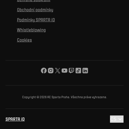
Mural výzva
Partneři
Kontakty
K začlenění se
Obchodní podmínky
Reklamní plnění
Podmínky SPARTA iD
K ochraně životního prostředí
Whistleblowing
K obecnému dobru
Cookies
O nás
Pro vás
Turnaj Nadačního fondu ACS
Copyright © 2026 AC Sparta Praha. Všechna práva vyhrazena.
SPARTA iD