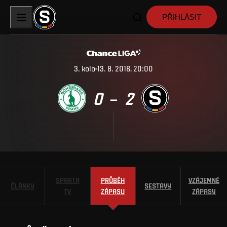
PŘIHLÁSIT
3
.
kolo
13. 8. 2016, 20:00
0
2
–
SPARTA
PRŮBĚH
VZÁJEMNÉ
ČLÁNKY
SESTAVY
TV
ZÁPASU
ZÁPASY