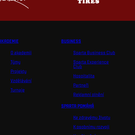
AKADEMIE
BUSINESS
O akademii
Sparta Business Club
Týmy
Sparta Experience
Club
Projekty
Hospitalita
Vzdělávání
Partneři
Turnaje
Reklamní plnění
SPARTA POMÁHÁ
Ke zdravému životu
K osobnímu rozvoji