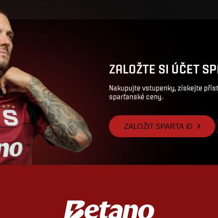
ZALOŽTE SI ÚČET SP
Nakupujte vstupenky, získejte pří
sparťanské ceny.
ZALOŽIT SPARTA iD