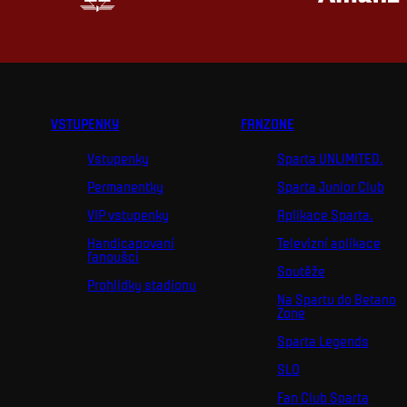
VSTUPENKY
FANZONE
Vstupenky
Sparta UNLIMITED.
Permanentky
Sparta Junior Club
VIP vstupenky
Aplikace Sparta.
Handicapovaní
Televizní aplikace
fanoušci
Soutěže
Prohlídky stadionu
Na Spartu do Betano
Zone
Sparta Legends
SLO
Fan Club Sparta