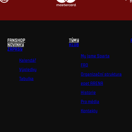
FANSHOP
TÝMY
NOVINKY
KLUB
ZÁPASY
My jsme Sparta
Kalendář
FAQ
Výsledky
Organizační struktura
Tabulka
epet ARENA
Historie
Pro média
Kontakty