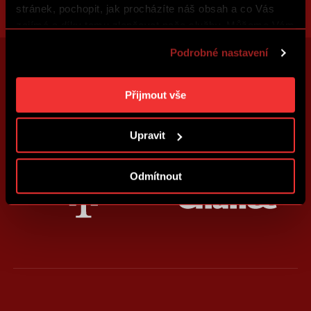
stránek, pochopit, jak procházíte náš obsah a co Vás
zajímá a díky tomu zlepšovat naše služby. Můžeme Vám
také přizpůsobit obsah našich stránek a zobrazovat
Podrobné nastavení
reklamu na základě Vašich preferencí. Jednotlivé
cookies a účely zpracování si můžete nastavit v
„Podrobném nastavení“. Nastavení cookies si můžete
Přijmout vše
kdykoliv změnit. Jak takovou úpravu provést a další
informace ke cookies naleznete v
Použití souborů
Upravit
cookies
.
Odmítnout