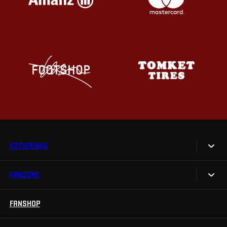
VSTUPENKY
FANZONE
Vstupenky
Permanentky
FANSHOP
Sparta UNLIMITED.
VIP vstupenky
Sparta Junior Club