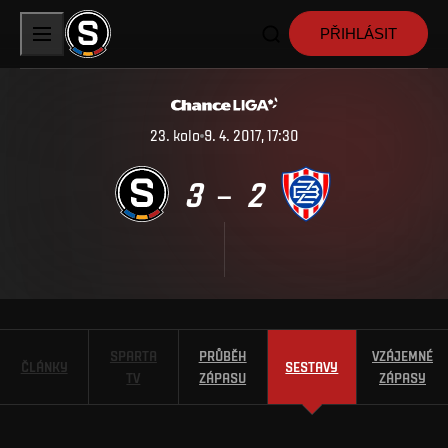
PŘIHLÁSIT
23
.
kolo
9. 4. 2017, 17:30
3
2
–
SPARTA
PRŮBĚH
VZÁJEMNÉ
ČLÁNKY
SESTAVY
TV
ZÁPASU
ZÁPASY