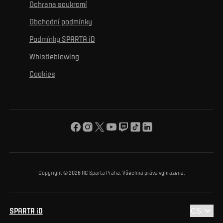
K osobnímu rozvoji
Turnaje
Ochrana soukromí
Mural výzva
Partneři
Kontakty
K začlenění se
Obchodní podmínky
Reklamní plnění
Podmínky SPARTA iD
K ochraně životního prostředí
Whistleblowing
K obecnému dobru
Cookies
O nás
Pro vás
Turnaj Nadačního fondu ACS
Copyright © 2026 AC Sparta Praha. Všechna práva vyhrazena.
SPARTA iD