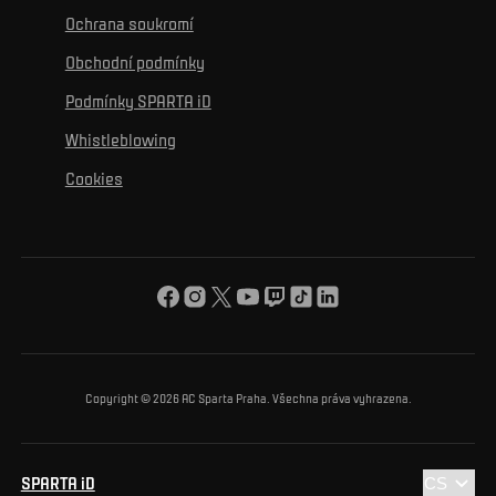
K osobnímu rozvoji
Turnaje
Ochrana soukromí
Mural výzva
Partneři
Kontakty
K začlenění se
Obchodní podmínky
Reklamní plnění
Podmínky SPARTA iD
K ochraně životního prostředí
Whistleblowing
K obecnému dobru
Cookies
O nás
Pro vás
Turnaj Nadačního fondu ACS
Copyright © 2026 AC Sparta Praha. Všechna práva vyhrazena.
SPARTA iD