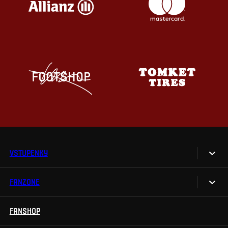
VSTUPENKY
FANZONE
Vstupenky
Permanentky
FANSHOP
Sparta UNLIMITED.
VIP vstupenky