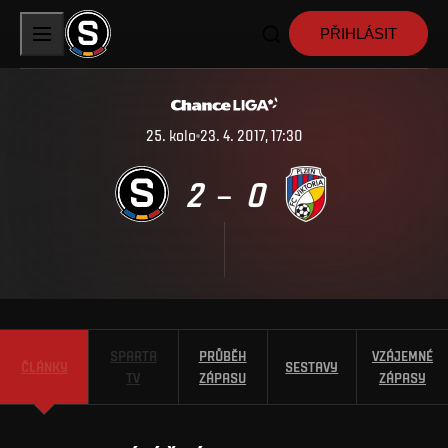
PŘIHLÁSIT
25
.
kolo
23. 4. 2017, 17:30
2
0
–
SPARTA
PRŮBĚH
VZÁJEMNÉ
ČLÁNKY
SESTAVY
TV
ZÁPASU
ZÁPASY