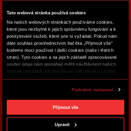
Tato webová stránka používá cookies
Na našich webových stránkách používáme cookies,
které jsou nezbytné k jejich správnému fungování a k
poskytování služeb, které jste si vyžádali. Pokud nám
dáte souhlas prostřednictvím tlačítka „Přijmout vše“
budeme moci používat i další cookies (naše i třetích
stran). Tyto cookies a na jejich základě zpracovávané
osobní údaje nám pomáhají měřit návštěvnost našich
stránek, pochopit, jak procházíte náš obsah a co Vás
zajímá a díky tomu zlepšovat naše služby. Můžeme Vám
také přizpůsobit obsah našich stránek a zobrazovat
Podrobné nastavení
reklamu na základě Vašich preferencí. Jednotlivé
cookies a účely zpracování si můžete nastavit v
„Podrobném nastavení“. Nastavení cookies si můžete
Přijmout vše
kdykoliv změnit. Jak takovou úpravu provést a další
informace ke cookies naleznete v
Použití souborů
Upravit
cookies
.