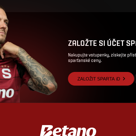
ZALOŽTE SI ÚČET SP
Nakupujte vstupenky, získejte pří
sparťanské ceny.
ZALOŽIT SPARTA iD