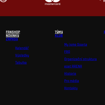
FANSHOP
TÝMY
NOVINKY
KLUB
ZÁPASY
My jsme Sparta
Kalendář
FAQ
Výsledky
Organizační struktura
Tabulka
epet ARENA
Historie
Pro média
Kontakty