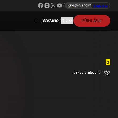
Sleduj ligu
PŘIHLÁSIT
3
Jakub
Brabec
10
'