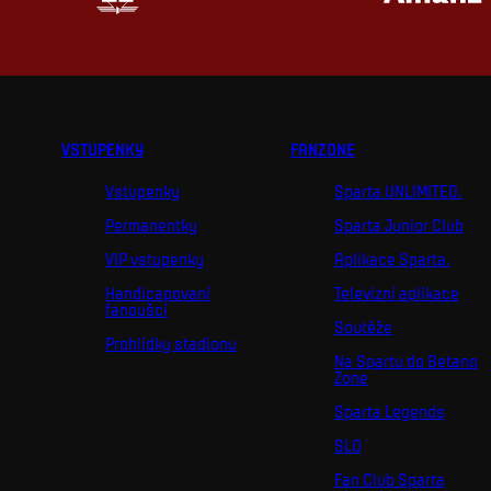
VSTUPENKY
FANZONE
Vstupenky
Sparta UNLIMITED.
Permanentky
Sparta Junior Club
VIP vstupenky
Aplikace Sparta.
Handicapovaní
Televizní aplikace
fanoušci
Soutěže
Prohlídky stadionu
Na Spartu do Betano
Zone
Sparta Legends
SLO
Fan Club Sparta