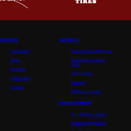
AKADEMIE
BUSINESS
O akademii
Sparta Business Club
Týmy
Sparta Experience
Club
Projekty
Hospitalita
Vzdělávání
Partneři
Turnaje
Reklamní plnění
SPARTA POMÁHÁ
Ke zdravému životu
K osobnímu rozvoji