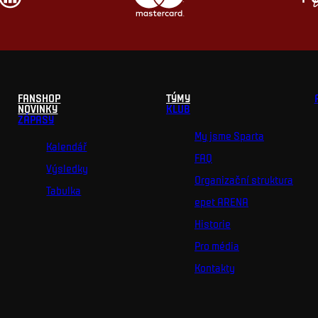
FANSHOP
TÝMY
NOVINKY
KLUB
ZÁPASY
My jsme Sparta
Kalendář
FAQ
Výsledky
Organizační struktura
Tabulka
epet ARENA
Historie
Pro média
Kontakty