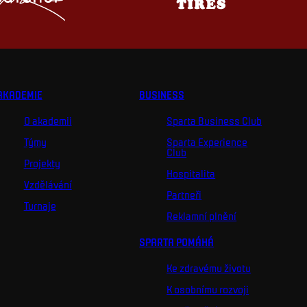
AKADEMIE
BUSINESS
O akademii
Sparta Business Club
Týmy
Sparta Experience
Club
Projekty
Hospitalita
Vzdělávání
Partneři
Turnaje
Reklamní plnění
SPARTA POMÁHÁ
Ke zdravému životu
K osobnímu rozvoji