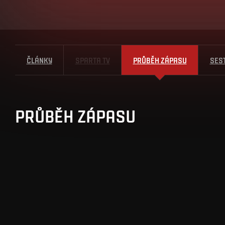
ČLÁNKY
SPARTA TV
PRŮBĚH ZÁPASU
SES
PRŮBĚH ZÁPASU