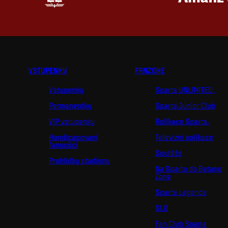
VSTUPENKY
FANZONE
Vstupenky
Sparta UNLIMITED.
Permanentky
Sparta Junior Club
VIP vstupenky
Aplikace Sparta.
Handicapovaní
Televizní aplikace
fanoušci
Soutěže
Prohlídky stadionu
Na Spartu do Betano
Zone
Sparta Legends
SLO
Fan Club Sparta