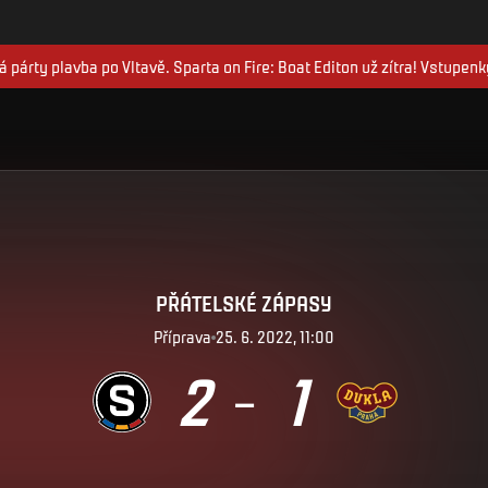
 párty plavba po Vltavě. Sparta on Fire: Boat Editon už zítra! Vstupenk
PŘÁTELSKÉ ZÁPASY
Příprava
25. 6. 2022, 11:00
2
1
–