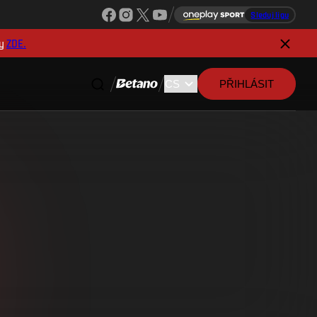
Sleduj ligu
y
ZDE.
PŘIHLÁSIT