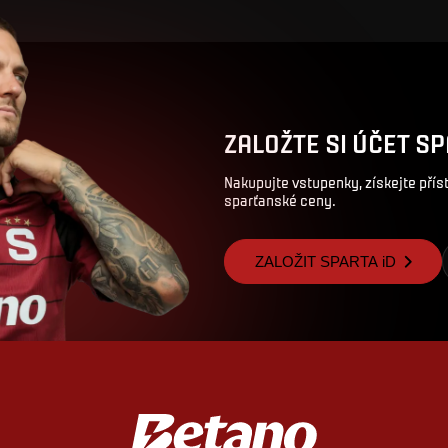
ZALOŽTE SI ÚČET SP
Nakupujte vstupenky, získejte pří
sparťanské ceny.
ZALOŽIT SPARTA iD