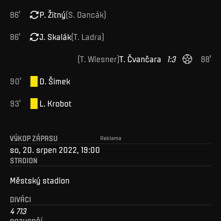
86
'
P
.
Žitný
(
S
.
Dancák
)
86
'
J
.
Skalák
(
T
.
Ladra
)
(
T
.
Wiesner
)
T
.
Čvančara
1
:
3
88
'
90
'
D
.
Šimek
93
'
L
.
Krobot
VÝKOP ZÁPASU
Reklama
so, 20. srpen 2022, 19:00
STADION
Městský stadion
DIVÁCI
4 713