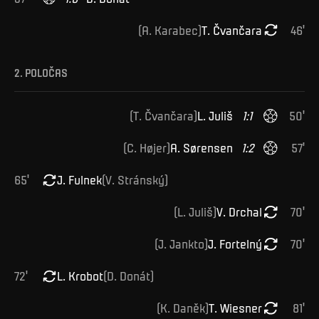
(
A
.
Karabec
)
T
.
Čvančara
46
'
2. POLOČAS
(
T
.
Čvančara
)
L
.
Juliš
1
:
1
50
'
(
C
.
Højer
)
A
.
Sørensen
1
:
2
57
'
65
'
J
.
Fulnek
(
V
.
Stránský
)
(
L
.
Juliš
)
V
.
Drchal
70
'
(
J
.
Jankto
)
J
.
Fortelný
70
'
72
'
L
.
Krobot
(
D
.
Donát
)
(
K
.
Daněk
)
T
.
Wiesner
81
'