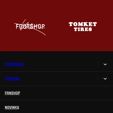
VSTUPENKY
FANZONE
Vstupenky
Permanentky
FANSHOP
Sparta UNLIMITED.
VIP vstupenky
Sparta Junior Club
NOVINKY
Handicapovaní fanoušci
Aplikace Sparta.