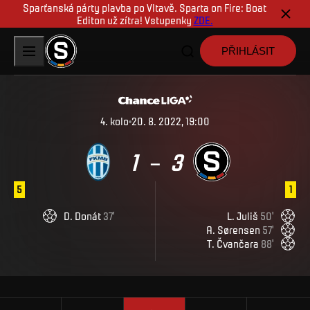
Sparťanská párty plavba po Vltavě. Sparta on Fire: Boat
Editon už zítra! Vstupenky
ZDE.
PŘIHLÁSIT
4
.
kolo
20. 8. 2022, 19:00
1
3
–
5
1
D
.
Donát
37
'
L
.
Juliš
50
'
A
.
Sørensen
57
'
T
.
Čvančara
88
'