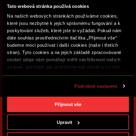
Tato webová stránka používá cookies
PŘIHLÁSIT SE
Na našich webových stránkách používáme cookies,
které jsou nezbytné k jejich správnému fungování a k
poskytování služeb, které jste si vyžádali. Pokud nám
dáte souhlas prostřednictvím tlačítka „Přijmout vše“
budeme moci používat i další cookies (naše i třetích
stran). Tyto cookies a na jejich základě zpracovávané
osobní údaje nám pomáhají měřit návštěvnost našich
stránek, pochopit, jak procházíte náš obsah a co Vás
zajímá a díky tomu zlepšovat naše služby. Můžeme Vám
také přizpůsobit obsah našich stránek a zobrazovat
Podrobné nastavení
reklamu na základě Vašich preferencí. Jednotlivé
cookies a účely zpracování si můžete nastavit v
„Podrobném nastavení“. Nastavení cookies si můžete
Přijmout vše
kdykoliv změnit. Jak takovou úpravu provést a další
informace ke cookies naleznete v
Použití souborů
Upravit
cookies
.