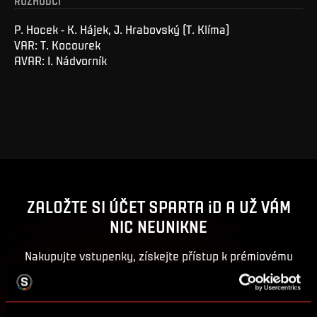
ROZHODČÍ
P. Hocek - K. Hájek, J. Hrabovský (T. Klíma)
VAR: T. Kocourek
AVAR: I. Nádvorník
ZALOŽTE SI ÚČET SPARTA iD A UŽ VÁM
NIC NEUNIKNE
Nakupujte vstupenky, získejte přístup k prémiovému
obsahu nebo se zapojte do soutěží o sparťanské ceny.
ZALOŽIT SPARTA iD