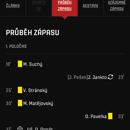
SPARTA
PRŮBĚH
VZÁJEMNÉ
ČLÁNKY
SESTAVY
TV
ZÁPASU
ZÁPASY
PRŮBĚH ZÁPASU
1. POLOČAS
18
'
M
.
Suchý
(
J
.
Pešek
)
J
.
Jankto
23
'
25
'
V
.
Stránský
30
'
M
.
Matějovský
D
.
Pavelka
33
'
37
'
1
:
0
D
.
Donát