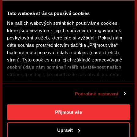
Tato webová stránka používá cookies
Na našich webových stránkách používáme cookies,
které jsou nezbytné k jejich správnému fungování a k
poskytování služeb, které jste si vyžádali. Pokud nám
dáte souhlas prostřednictvím tlačítka „Přijmout vše“
budeme moci používat i další cookies (naše i třetích
stran). Tyto cookies a na jejich základě zpracovávané
osobní údaje nám pomáhají měřit návštěvnost našich
stránek, pochopit, jak procházíte náš obsah a co Vás
zajímá a díky tomu zlepšovat naše služby. Můžeme Vám
také přizpůsobit obsah našich stránek a zobrazovat
Podrobné nastavení
reklamu na základě Vašich preferencí. Jednotlivé
cookies a účely zpracování si můžete nastavit v
„Podrobném nastavení“. Nastavení cookies si můžete
Přijmout vše
kdykoliv změnit. Jak takovou úpravu provést a další
informace ke cookies naleznete v
Použití souborů
Upravit
cookies
.