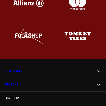
VSTUPENKY
FANZONE
Vstupenky
Permanentky
FANSHOP
Sparta UNLIMITED.
VIP vstupenky