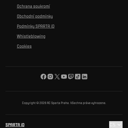
K osobnímu rozvoji
Turnaje
Ochrana soukromí
Mural výzva
Partneři
Kontakty
K začlenění se
Obchodní podmínky
Reklamní plnění
Podmínky SPARTA iD
K ochraně životního prostředí
Whistleblowing
K obecnému dobru
Cookies
O nás
Pro vás
Turnaj Nadačního fondu ACS
Copyright © 2026 AC Sparta Praha. Všechna práva vyhrazena.
SPARTA iD