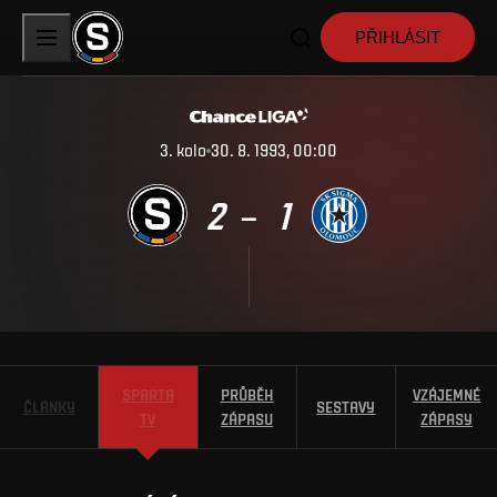
PŘIHLÁSIT
3
.
kolo
30. 8. 1993, 00:00
2
1
–
SPARTA
PRŮBĚH
VZÁJEMNÉ
ČLÁNKY
SESTAVY
TV
ZÁPASU
ZÁPASY