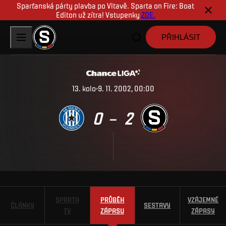
Sparťanská párty plavba po Vltavě. Sparta on Fire: Boat
Editon už zítra! Vstupenky
ZDE.
PŘIHLÁSIT
13
.
kolo
9. 11. 2002, 00:00
0
2
–
SPARTA
PRŮBĚH
VZÁJEMNÉ
ČLÁNKY
SESTAVY
TV
ZÁPASU
ZÁPASY