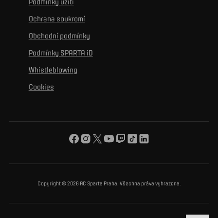
Podmínky užití
Sociální sítě
Hospitalita
Pro média
K osobnímu rozvoji
Turnaje
Ochrana soukromí
Mural výzva
Partneři
Kontakty
K začlenění se
Obchodní podmínky
Reklamní plnění
Podmínky SPARTA iD
K ochraně životního prostředí
Whistleblowing
K obecnému dobru
Cookies
O nás
Pro vás
Turnaj Nadačního fondu ACS
Copyright © 2026 AC Sparta Praha. Všechna práva vyhrazena.