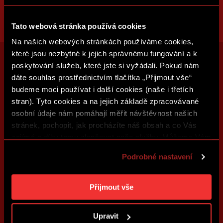
Tato webová stránka používá cookies
Na našich webových stránkách používáme cookies,
které jsou nezbytné k jejich správnému fungování a k
poskytování služeb, které jste si vyžádali. Pokud nám
dáte souhlas prostřednictvím tlačítka „Přijmout vše“
budeme moci používat i další cookies (naše i třetích
stran). Tyto cookies a na jejich základě zpracovávané
osobní údaje nám pomáhají měřit návštěvnost našich
stránek, pochopit, jak procházíte náš obsah a co Vás
zajímá a díky tomu zlepšovat naše služby. Můžeme Vám
také přizpůsobit obsah našich stránek a zobrazovat
Podrobné nastavení
reklamu na základě Vašich preferencí. Jednotlivé
cookies a účely zpracování si můžete nastavit v
„Podrobném nastavení“. Nastavení cookies si můžete
Přijmout vše
kdykoliv změnit. Jak takovou úpravu provést a další
informace ke cookies naleznete v
Použití souborů
Upravit
cookies
.