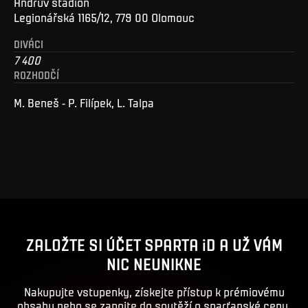
Andrův stadion
Legionářská 1165/12, 779 00 Olomouc
DIVÁCI
7 400
ROZHODČÍ
M. Beneš - P. Filípek, L. Talpa
ZALOŽTE SI ÚČET SPARTA iD A UŽ VÁM
NIC NEUNIKNE
Nakupujte vstupenky, získejte přístup k prémiovému
obsahu nebo se zapojte do soutěží o sparťanské ceny.