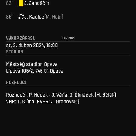
83
'
J
.
Janoščín
86
'
J
.
Kadlec
(
M
.
Hýbl
)
VÝKOP ZÁPASU
Reklama
st, 3. duben 2024, 18:00
STADION
Městský stadion Opava
Lípová 105/2, 746 01 Opava
ROZHODČÍ
Rozhodčí: P. Hocek - J. Váňa, J. Šimáček (M. Bělák)
VAR: T. Klíma, AVAR: J. Hrabovský