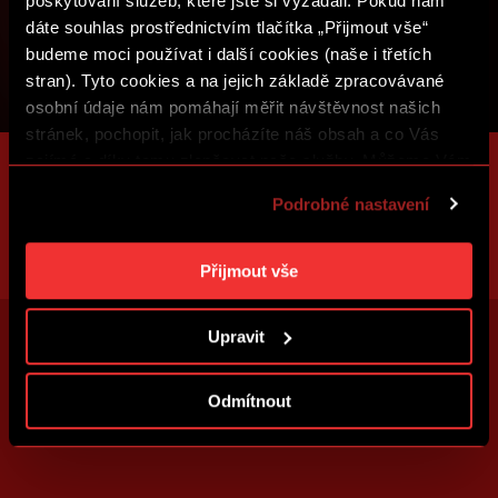
poskytování služeb, které jste si vyžádali. Pokud nám
dáte souhlas prostřednictvím tlačítka „Přijmout vše“
budeme moci používat i další cookies (naše i třetích
stran). Tyto cookies a na jejich základě zpracovávané
osobní údaje nám pomáhají měřit návštěvnost našich
stránek, pochopit, jak procházíte náš obsah a co Vás
zajímá a díky tomu zlepšovat naše služby. Můžeme Vám
také přizpůsobit obsah našich stránek a zobrazovat
Podrobné nastavení
reklamu na základě Vašich preferencí. Jednotlivé
cookies a účely zpracování si můžete nastavit v
„Podrobném nastavení“. Nastavení cookies si můžete
Přijmout vše
kdykoliv změnit. Jak takovou úpravu provést a další
informace ke cookies naleznete v
Použití souborů
Upravit
cookies
.
Odmítnout