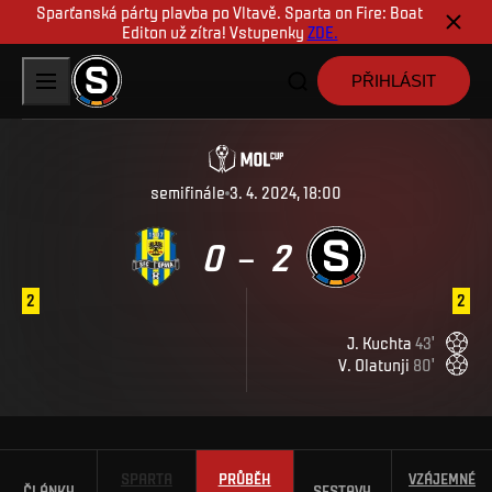
Sparťanská párty plavba po Vltavě. Sparta on Fire: Boat
Editon už zítra! Vstupenky
ZDE.
PŘIHLÁSIT
semifinále
3. 4. 2024, 18:00
0
2
–
2
2
J
.
Kuchta
43
'
V
.
Olatunji
80
'
SPARTA
PRŮBĚH
VZÁJEMNÉ
ČLÁNKY
SESTAVY