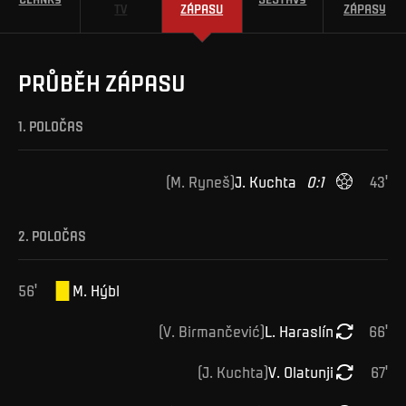
TV
ZÁPASU
ZÁPASY
PRŮBĚH ZÁPASU
1. POLOČAS
(
M
.
Ryneš
)
J
.
Kuchta
0
:
1
43
'
2. POLOČAS
56
'
M
.
Hýbl
(
V
.
Birmančević
)
L
.
Haraslín
66
'
(
J
.
Kuchta
)
V
.
Olatunji
67
'