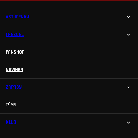
VSTUPENKY
FANZONE
Vstupenky
Permanentky
FANSHOP
Sparta UNLIMITED.
VIP vstupenky
Sparta Junior Club
NOVINKY
Handicapovaní fanoušci
Aplikace Sparta.
Prohlídky stadionu
ZÁPASY
Televizní aplikace
Soutěže
TÝMY
Kalendář
Na Spartu do Betano Zone
Výsledky
KLUB
Sparta Legends
Tabulka
SLO