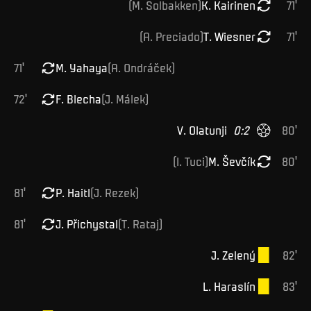
(
M
.
Solbakken
)
K
.
Kairinen
71
'
(
A
.
Preciado
)
T
.
Wiesner
71
'
71
'
M
.
Yahaya
(
A
.
Ondráček
)
72
'
F
.
Blecha
(
J
.
Málek
)
V
.
Olatunji
0
:
2
80
'
(
I
.
Tuci
)
M
.
Ševčík
80
'
81
'
P
.
Haitl
(
J
.
Rezek
)
81
'
J
.
Přichystal
(
T
.
Rataj
)
J
.
Zelený
82
'
L
.
Haraslín
83
'