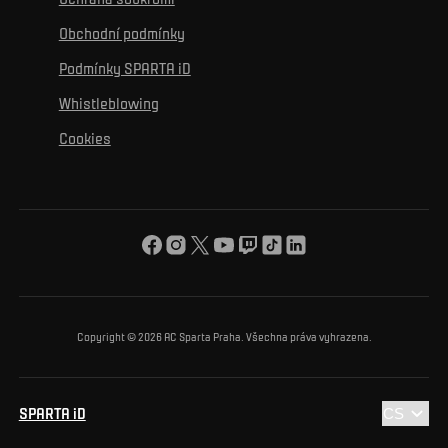
Mural výzva
Partneři
Kontakty
K začlenění se
Obchodní podmínky
Reklamní plnění
Podmínky SPARTA iD
K ochraně životního prostředí
Whistleblowing
K obecnému dobru
Cookies
O nás
Pro vás
Turnaj Nadačního fondu ACS
Copyright © 2026 AC Sparta Praha. Všechna práva vyhrazena.
SPARTA iD