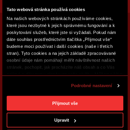
Tato webová stránka používá cookies
Na našich webových stránkách používáme cookies,
které jsou nezbytné k jejich správnému fungování a k
poskytování služeb, které jste si vyžádali. Pokud nám
dáte souhlas prostřednictvím tlačítka „Přijmout vše“
budeme moci používat i další cookies (naše i třetích
stran). Tyto cookies a na jejich základě zpracovávané
osobní údaje nám pomáhají měřit návštěvnost našich
stránek, pochopit, jak procházíte náš obsah a co Vás
zajímá a díky tomu zlepšovat naše služby. Můžeme Vám
také přizpůsobit obsah našich stránek a zobrazovat
Podrobné nastavení
reklamu na základě Vašich preferencí. Jednotlivé
cookies a účely zpracování si můžete nastavit v
„Podrobném nastavení“. Nastavení cookies si můžete
Přijmout vše
kdykoliv změnit. Jak takovou úpravu provést a další
informace ke cookies naleznete v
Použití souborů
Upravit
cookies
.