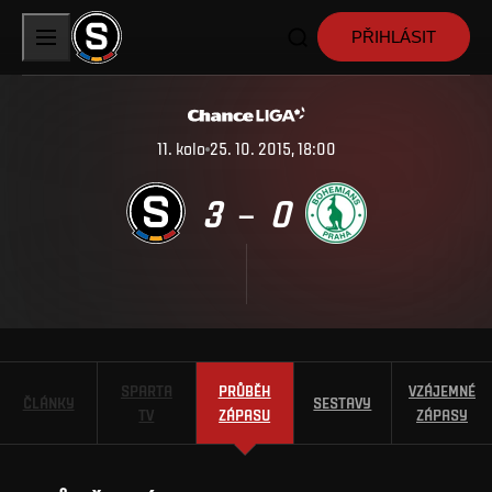
PŘIHLÁSIT
11
.
kolo
25. 10. 2015, 18:00
3
0
–
SPARTA
PRŮBĚH
VZÁJEMNÉ
ČLÁNKY
SESTAVY
TV
ZÁPASU
ZÁPASY