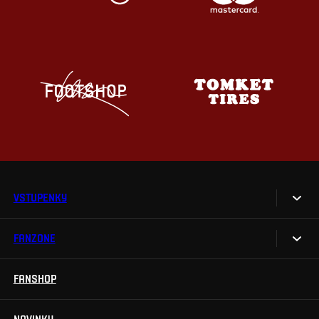
VSTUPENKY
FANZONE
Vstupenky
Permanentky
FANSHOP
Sparta UNLIMITED.
VIP vstupenky
Sparta Junior Club