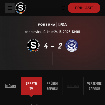
PŘIHLÁSIT
nadstavba - 6. kolo
24. 5. 2025, 13:00
4
2
–
SPARTA
PRŮBĚH
VZÁJEMNÉ
ČLÁNKY
SESTAVY
TV
ZÁPASU
ZÁPASY