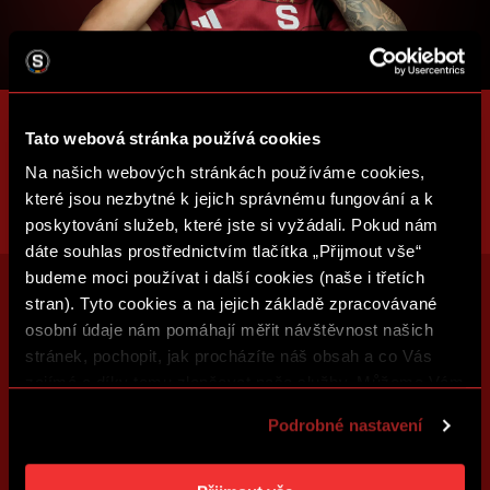
Tato webová stránka používá cookies
Na našich webových stránkách používáme cookies,
které jsou nezbytné k jejich správnému fungování a k
poskytování služeb, které jste si vyžádali. Pokud nám
dáte souhlas prostřednictvím tlačítka „Přijmout vše“
budeme moci používat i další cookies (naše i třetích
stran). Tyto cookies a na jejich základě zpracovávané
osobní údaje nám pomáhají měřit návštěvnost našich
stránek, pochopit, jak procházíte náš obsah a co Vás
zajímá a díky tomu zlepšovat naše služby. Můžeme Vám
také přizpůsobit obsah našich stránek a zobrazovat
Podrobné nastavení
reklamu na základě Vašich preferencí. Jednotlivé
cookies a účely zpracování si můžete nastavit v
„Podrobném nastavení“. Nastavení cookies si můžete