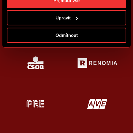
Přijmout vše
kdykoliv změnit. Jak takovou úpravu provést a další
informace ke cookies naleznete v
Použití souborů
Upravit
cookies
.
Odmítnout