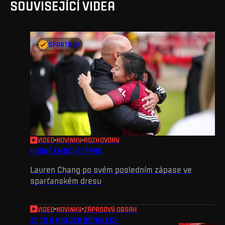
SOUVISEJÍCÍ VIDEA
SPARTA iD
VIDEO
NOVINKY
ROZHOVORY
HODNĚ EMOČNÍ ZÁPAS
Lauren Chang po svém posledním zápase ve
sparťanském dresu
VIDEO
NOVINKY
ZÁPASOVÝ OBSAH
JE TO O MALÝCH DETAILECH