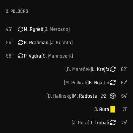
2. POLOČAS
46
'
M
.
Ryneš
(
J
.
Mercado
)
59
'
A
.
Rrahmani
(
J
.
Kuchta
)
59
'
P
.
Vydra
(
S
.
Mannsverk
)
(
D
.
Mareček
)
L
.
Krejčí
62
'
(
M
.
Pulkrab
)
B
.
Nyarko
62
'
(
D
.
Halinský
)
M
.
Radosta
1
:
2
64
'
J
.
Auta
71
'
(
J
.
Auta
)
D
.
Trubač
75
'