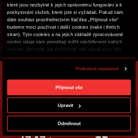
které jsou nezbytné k jejich správnému fungování a k
poskytování služeb, které jste si vyžádali. Pokud nám
dáte souhlas prostřednictvím tlačítka „Přijmout vše“
budeme moci používat i další cookies (naše i třetích
stran). Tyto cookies a na jejich základě zpracovávané
osobní údaje nám pomáhají měřit návštěvnost našich
stránek, pochopit, jak procházíte náš obsah a co Vás
zajímá a díky tomu zlepšovat naše služby. Můžeme Vám
také přizpůsobit obsah našich stránek a zobrazovat
Podrobné nastavení
reklamu na základě Vašich preferencí. Jednotlivé
cookies a účely zpracování si můžete nastavit v
„Podrobném nastavení“. Nastavení cookies si můžete
Přijmout vše
kdykoliv změnit. Jak takovou úpravu provést a další
informace ke cookies naleznete v
Použití souborů
Upravit
cookies
.
Odmítnout