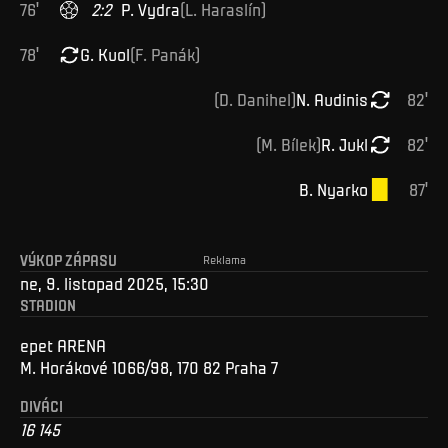
76
'
2
:
2
P
.
Vydra
(
L
.
Haraslín
)
78
'
G
.
Kuol
(
F
.
Panák
)
(
D
.
Danihel
)
N
.
Audinis
82
'
(
M
.
Bílek
)
R
.
Jukl
82
'
B
.
Nyarko
87
'
VÝKOP ZÁPASU
Reklama
ne, 9. listopad 2025, 15:30
STADION
epet ARENA
M. Horákové 1066/98, 170 82 Praha 7
DIVÁCI
16 145