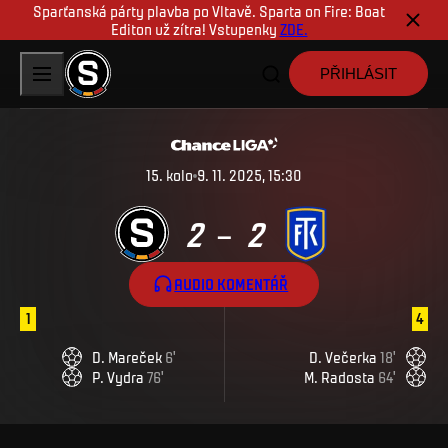
Sparťanská párty plavba po Vltavě. Sparta on Fire: Boat
Editon už zítra! Vstupenky
ZDE.
PŘIHLÁSIT
15
.
kolo
9. 11. 2025, 15:30
2
2
–
AUDIO KOMENTÁŘ
1
4
D
.
Mareček
6
'
D
.
Večerka
18
'
P
.
Vydra
76
'
M
.
Radosta
64
'