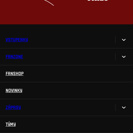
VSTUPENKY
FANZONE
Vstupenky
Permanentky
FANSHOP
Sparta UNLIMITED.
VIP vstupenky
Sparta Junior Club
NOVINKY
Handicapovaní fanoušci
Aplikace Sparta.
Prohlídky stadionu
ZÁPASY
Televizní aplikace
Soutěže
TÝMY
Kalendář
Na Spartu do Betano Zone