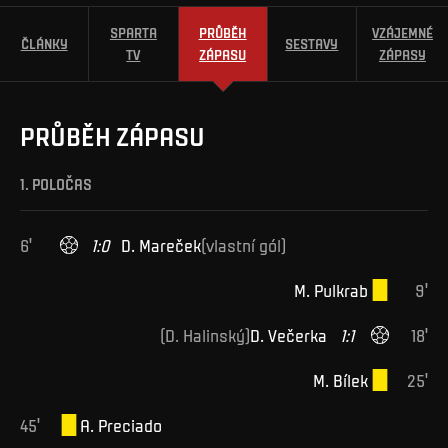
SPARTA
PRŮBĚH
VZÁJEMNÉ
ČLÁNKY
SESTAVY
TV
ZÁPASU
ZÁPASY
PRŮBĚH ZÁPASU
1. POLOČAS
6
'
1
:
0
D
.
Mareček
(
vlastní gól
)
M
.
Pulkrab
9
'
(
D
.
Halinský
)
D
.
Večerka
1
:
1
18
'
M
.
Bílek
25
'
45
'
A
.
Preciado