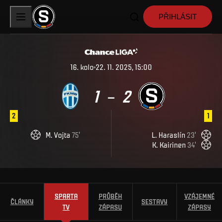
PŘIHLÁSIT
16
.
kolo
22. 11. 2025, 15:00
1
2
–
2
1
M
.
Vojta
75
'
L
.
Haraslín
23
'
K
.
Kairinen
34
'
SPARTA
PRŮBĚH
VZÁJEMNÉ
ČLÁNKY
SESTAVY
TV
ZÁPASU
ZÁPASY