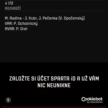
4 173
ROZHODČÍ
M. Radina - J. Kubr, J. Pečenka (V. Opočenský)
VAR: P. Ochotnický
AVAR: P. Orel
ZALOŽTE SI ÚČET SPARTA iD A UŽ VÁM
NIC NEUNIKNE
Nakupujte vstupenky, získejte přístup k prémiovému
obsahu nebo se zapojte do soutěží o sparťanské ceny.