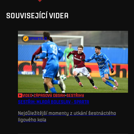
SOUVISEJÍCÍ VIDEA
SPARTA iD
VIDEO
ZÁPASOVÝ OBSAH
SESTŘIHY
SESTŘIH: MLADÁ BOLESLAV - SPARTA
Nejdůležitější momenty z utkání šestnáctého
ligového kola