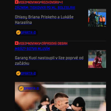
VIDEO
NOVINKY
ROZHOVORY
+
1
ZÁZNAM: TISKOVKA PO ML. BOLESLAVI
Ohlasy Briana Priskeho a Lukáše
Haraslína
SPARTA iD
VIDEO
NOVINKY
ZÁPASOVÝ OBSAH
MRÁZ? SOTVA MLUVÍM
Garang Kuol nastoupil v lize poprvé od
začátku
SPARTA iD
SPARTA iD