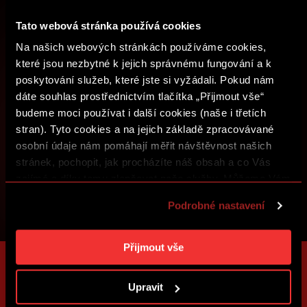
ZALOŽIT SPARTA iD
Tato webová stránka používá cookies
Na našich webových stránkách používáme cookies,
PŘIHLÁSIT SE
které jsou nezbytné k jejich správnému fungování a k
poskytování služeb, které jste si vyžádali. Pokud nám
dáte souhlas prostřednictvím tlačítka „Přijmout vše“
budeme moci používat i další cookies (naše i třetích
stran). Tyto cookies a na jejich základě zpracovávané
osobní údaje nám pomáhají měřit návštěvnost našich
stránek, pochopit, jak procházíte náš obsah a co Vás
zajímá a díky tomu zlepšovat naše služby. Můžeme Vám
také přizpůsobit obsah našich stránek a zobrazovat
Podrobné nastavení
reklamu na základě Vašich preferencí. Jednotlivé
cookies a účely zpracování si můžete nastavit v
„Podrobném nastavení“. Nastavení cookies si můžete
Přijmout vše
kdykoliv změnit. Jak takovou úpravu provést a další
informace ke cookies naleznete v
Použití souborů
Upravit
cookies
.