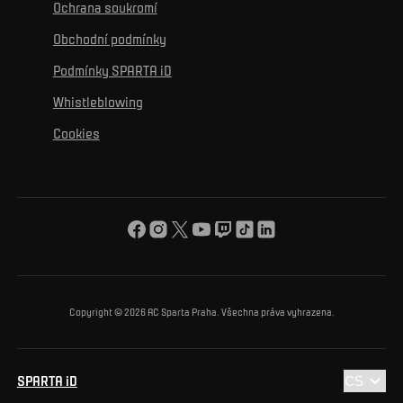
K osobnímu rozvoji
Turnaje
Ochrana soukromí
Mural výzva
Partneři
Kontakty
K začlenění se
Obchodní podmínky
Reklamní plnění
Podmínky SPARTA iD
K ochraně životního prostředí
Whistleblowing
K obecnému dobru
Cookies
O nás
Pro vás
Turnaj Nadačního fondu ACS
Copyright © 2026 AC Sparta Praha. Všechna práva vyhrazena.
SPARTA iD