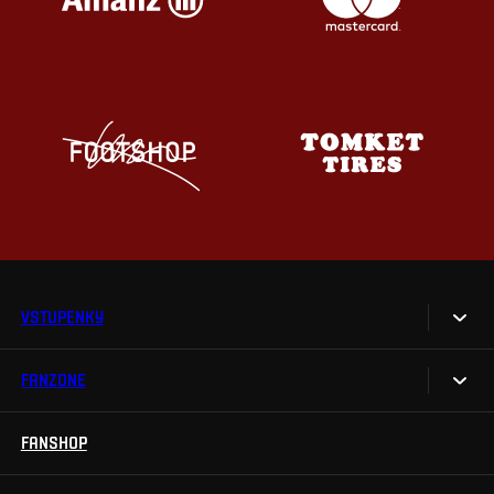
VSTUPENKY
FANZONE
Vstupenky
Permanentky
FANSHOP
Sparta UNLIMITED.
VIP vstupenky
Sparta Junior Club