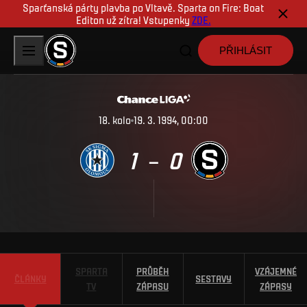
Sparťanská párty plavba po Vltavě. Sparta on Fire: Boat
Editon už zítra! Vstupenky
ZDE.
PŘIHLÁSIT
18
.
kolo
19. 3. 1994, 00:00
1
0
–
SPARTA
PRŮBĚH
VZÁJEMNÉ
ČLÁNKY
SESTAVY
TV
ZÁPASU
ZÁPASY