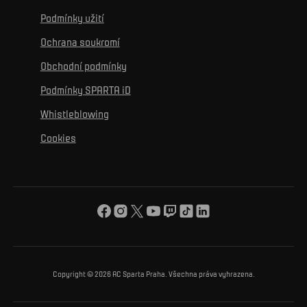
Historie
Ke zdravému životu
Vzdělávání
Podmínky užití
Sociální sítě
Hospitalita
Pro média
K osobnímu rozvoji
Turnaje
Ochrana soukromí
Mural výzva
Partneři
Kontakty
K začlenění se
Obchodní podmínky
Reklamní plnění
Podmínky SPARTA iD
K ochraně životního prostředí
Whistleblowing
K obecnému dobru
Cookies
O nás
Pro vás
Turnaj Nadačního fondu ACS
Copyright © 2026 AC Sparta Praha. Všechna práva vyhrazena.