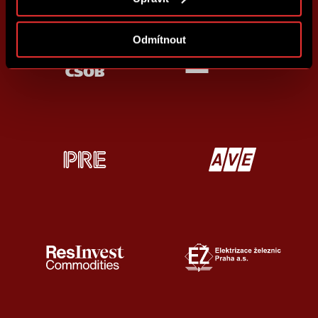
cookies
.
Odmítnout