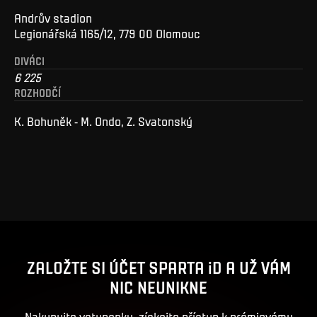
Andrův stadion
Legionářská 1165/12, 779 00 Olomouc
DIVÁCI
6 225
ROZHODČÍ
K. Bohuněk - M. Ondo, Z. Svatonský
ZALOŽTE SI ÚČET SPARTA iD A UŽ VÁM
NIC NEUNIKNE
Nakupujte vstupenky, získejte přístup k prémiovému