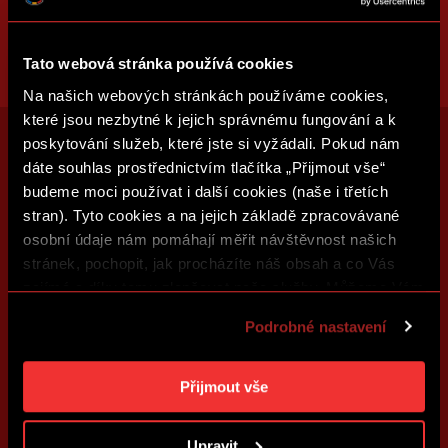
Tato webová stránka používá cookies
Na našich webových stránkách používáme cookies,
které jsou nezbytné k jejich správnému fungování a k
poskytování služeb, které jste si vyžádali. Pokud nám
dáte souhlas prostřednictvím tlačítka „Přijmout vše“
budeme moci používat i další cookies (naše i třetích
stran). Tyto cookies a na jejich základě zpracovávané
osobní údaje nám pomáhají měřit návštěvnost našich
stránek, pochopit, jak procházíte náš obsah a co Vás
zajímá a díky tomu zlepšovat naše služby. Můžeme Vám
také přizpůsobit obsah našich stránek a zobrazovat
Podrobné nastavení
reklamu na základě Vašich preferencí. Jednotlivé
cookies a účely zpracování si můžete nastavit v
„Podrobném nastavení“. Nastavení cookies si můžete
Přijmout vše
kdykoliv změnit. Jak takovou úpravu provést a další
informace ke cookies naleznete v
Použití souborů
Upravit