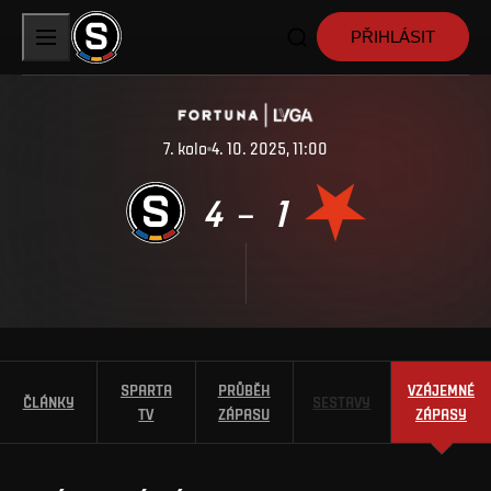
PŘIHLÁSIT
7. kolo
4. 10. 2025, 11:00
4
1
–
SPARTA
PRŮBĚH
VZÁJEMNÉ
ČLÁNKY
SESTAVY
TV
ZÁPASU
ZÁPASY