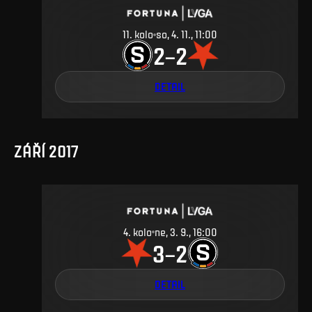
11
.
kolo
so, 4. 11., 11:00
2
2
–
DETAIL
ZÁŘÍ 2017
4
.
kolo
ne, 3. 9., 16:00
3
2
–
DETAIL