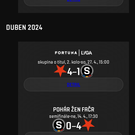
DUBEN 2024
skupina o titul, 2. kolo
so, 27. 4., 15:00
4
1
–
DETAIL
POHÁR ŽEN FAČR
semifinále
ne, 14. 4., 17:30
0
4
–