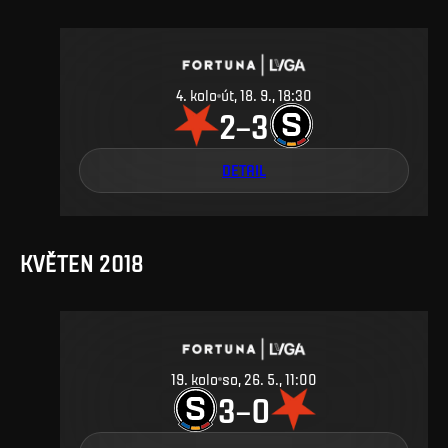
4
.
kolo
út, 18. 9., 18:30
2
3
–
DETAIL
KVĚTEN 2018
19
.
kolo
so, 26. 5., 11:00
3
0
–