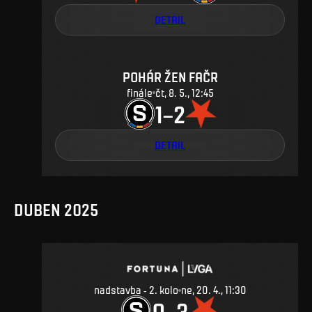
DETAIL
POHÁR ŽEN FAČR
finále
čt, 8. 5., 12:45
1
2
–
DETAIL
DUBEN 2025
nadstavba - 2. kolo
ne, 20. 4., 11:30
0
3
–