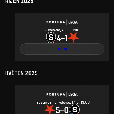
ŘÍJEN 2025
7. kolo
so, 4. 10., 11:00
4
1
–
DETAIL
KVĚTEN 2025
nadstavba - 5. kolo
so, 17. 5., 13:00
5
0
–