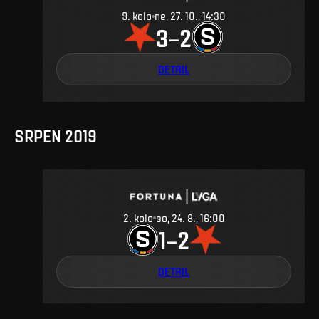
9
.
kolo
ne, 27. 10., 14:30
3
2
–
DETAIL
SRPEN 2019
2
.
kolo
so, 24. 8., 16:00
1
2
–
DETAIL