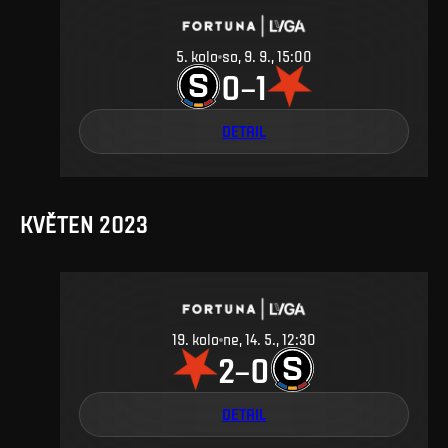
5
.
kolo
so, 9. 9., 15:00
0
1
–
DETAIL
KVĚTEN 2023
19
.
kolo
ne, 14. 5., 12:30
2
0
–
DETAIL