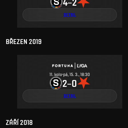
4
2
–
DETAIL
BŘEZEN 2019
11
.
kolo
pá, 15. 3., 18:30
2
0
–
DETAIL
ZÁŘÍ 2018