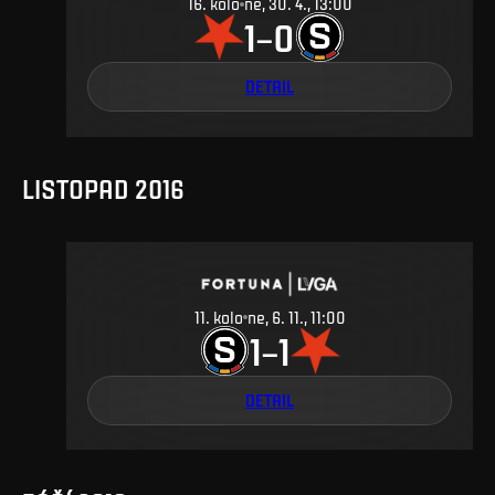
16
.
kolo
ne, 30. 4., 13:00
1
0
–
DETAIL
LISTOPAD 2016
11
.
kolo
ne, 6. 11., 11:00
1
1
–
DETAIL