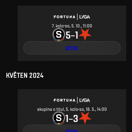
7
.
kolo
so, 5. 10., 11:00
5
1
–
DETAIL
KVĚTEN 2024
skupina o titul, 5. kolo
so, 18. 5., 14:00
1
3
–
DETAIL