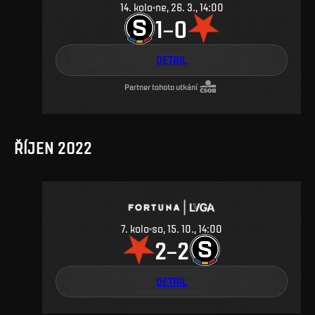
14
.
kolo
ne, 26. 3., 14:00
1
0
–
DETAIL
Partner tohoto utkání
ŘÍJEN 2022
7
.
kolo
so, 15. 10., 14:00
2
2
–
DETAIL