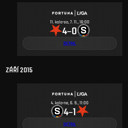
11
.
kolo
so, 7. 11., 16:00
4
0
–
DETAIL
ZÁŘÍ 2015
4
.
kolo
ne, 6. 9., 11:00
4
1
–
DETAIL