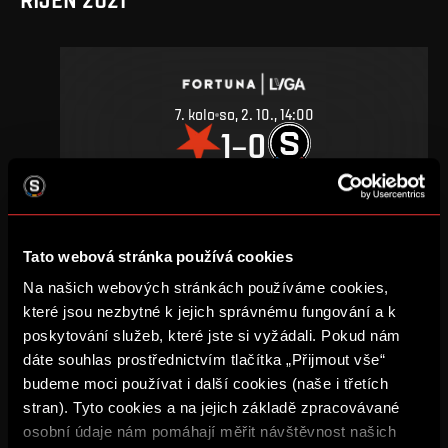
7
.
kolo
so, 2. 10., 14:00
1
0
–
DETAIL
Tato webová stránka používá cookies
ČERVEN 2021
Na našich webových stránkách používáme cookies,
které jsou nezbytné k jejich správnému fungování a k
poskytování služeb, které jste si vyžádali. Pokud nám
dáte souhlas prostřednictvím tlačítka „Přijmout vše“
budeme moci používat i další cookies (naše i třetích
19
.
kolo
so, 5. 6., 14:00
stran). Tyto cookies a na jejich základě zpracovávané
1
1
–
osobní údaje nám pomáhají měřit návštěvnost našich