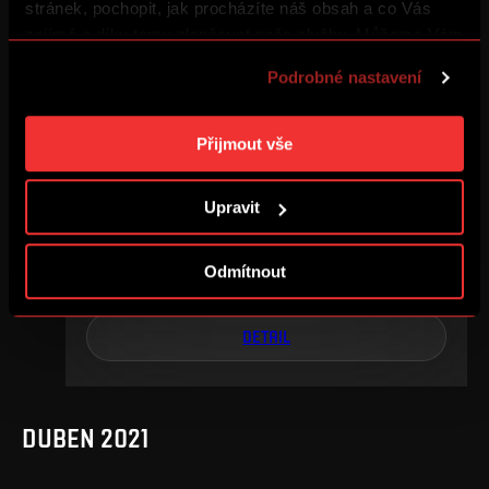
stránek, pochopit, jak procházíte náš obsah a co Vás
DETAIL
zajímá a díky tomu zlepšovat naše služby. Můžeme Vám
také přizpůsobit obsah našich stránek a zobrazovat
Podrobné nastavení
reklamu na základě Vašich preferencí. Jednotlivé
cookies a účely zpracování si můžete nastavit v
KVĚTEN 2021
„Podrobném nastavení“. Nastavení cookies si můžete
Přijmout vše
kdykoliv změnit. Jak takovou úpravu provést a další
informace ke cookies naleznete v
Použití souborů
Upravit
cookies
.
16
.
kolo
so, 15. 5., 14:00
Odmítnout
1
1
–
DETAIL
DUBEN 2021