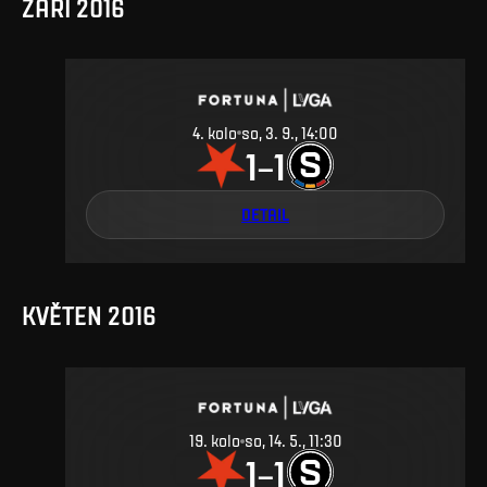
ZÁŘÍ 2016
4
.
kolo
so, 3. 9., 14:00
1
1
–
DETAIL
KVĚTEN 2016
19
.
kolo
so, 14. 5., 11:30
1
1
–