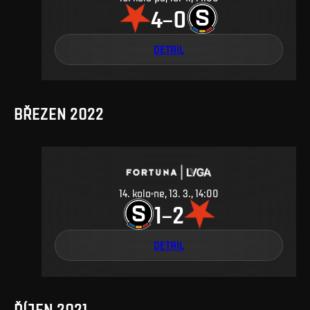
4
0
–
DETAIL
BŘEZEN 2022
14
.
kolo
ne, 13. 3., 14:00
1
2
–
DETAIL
ŘÍJEN 2021