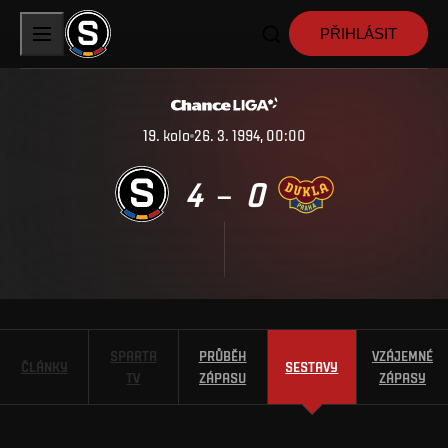
PŘIHLÁSIT
19
.
kolo
26. 3. 1994, 00:00
4
0
–
SPARTA
PRŮBĚH
VZÁJEMNÉ
ČLÁNKY
SESTAVY
TV
ZÁPASU
ZÁPASY