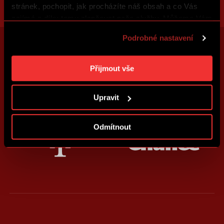
stránek, pochopit, jak procházíte náš obsah a co Vás
zajímá a díky tomu zlepšovat naše služby. Můžeme Vám
také přizpůsobit obsah našich stránek a zobrazovat
Podrobné nastavení
reklamu na základě Vašich preferencí. Jednotlivé
cookies a účely zpracování si můžete nastavit v
„Podrobném nastavení“. Nastavení cookies si můžete
Přijmout vše
kdykoliv změnit. Jak takovou úpravu provést a další
informace ke cookies naleznete v
Použití souborů
Upravit
cookies
.
Odmítnout