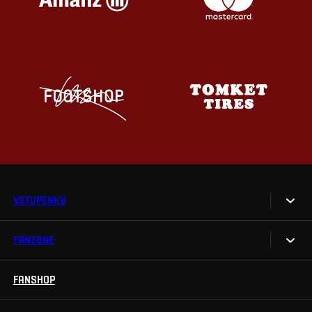
VSTUPENKY
FANZONE
Vstupenky
Permanentky
FANSHOP
Sparta UNLIMITED.
VIP vstupenky
Sparta Junior Club