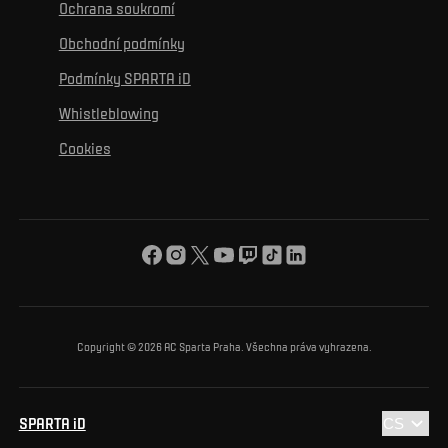
K osobnímu rozvoji
Turnaje
Ochrana soukromí
Mural výzva
Partneři
Kontakty
K začlenění se
Obchodní podmínky
Reklamní plnění
Podmínky SPARTA iD
K ochraně životního prostředí
Whistleblowing
K obecnému dobru
Cookies
O nás
Pro vás
Turnaj Nadačního fondu ACS
Copyright © 2026 AC Sparta Praha. Všechna práva vyhrazena.
SPARTA iD