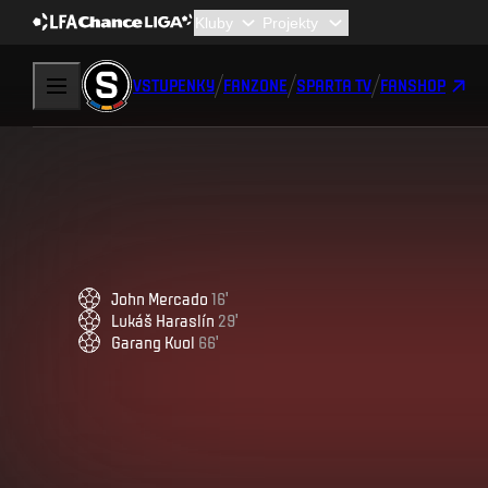
VSTUPENKY
FANZONE
SPARTA TV
FANSHOP
John
Mercado
16
'
Lukáš
Haraslín
29
'
Garang
Kuol
66
'