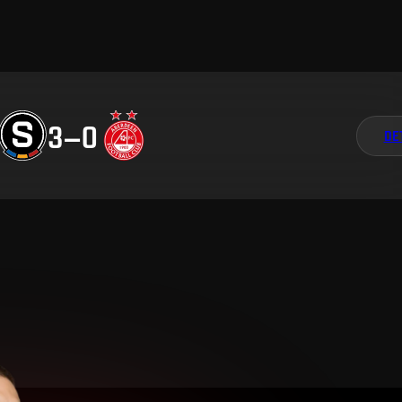
3
–
0
DE