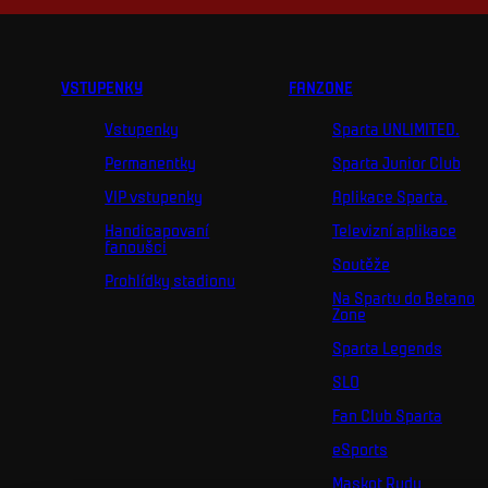
VSTUPENKY
FANZONE
Vstupenky
Sparta UNLIMITED.
Permanentky
Sparta Junior Club
VIP vstupenky
Aplikace Sparta.
Handicapovaní
Televizní aplikace
fanoušci
Soutěže
Prohlídky stadionu
Na Spartu do Betano
Zone
Sparta Legends
SLO
Fan Club Sparta
eSports
Maskot Rudy