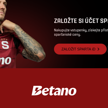
ZALOŽTE SI ÚČET SP
Nakupujte vstupenky, získejte pří
sparťanské ceny.
ZALOŽIT SPARTA iD