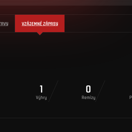
TAVY
VZÁJEMNÉ ZÁPASY
1
0
Výhry
Remízy
P