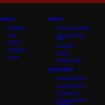
AKADEMIE
BUSINESS
O akademii
Sparta Business Club
Týmy
Sparta Experience
Club
Projekty
Hospitalita
Vzdělávání
Partneři
Turnaje
Reklamní plnění
SPARTA POMÁHÁ
Ke zdravému životu
K osobnímu rozvoji
K začlenění se
K ochraně životního
prostředí