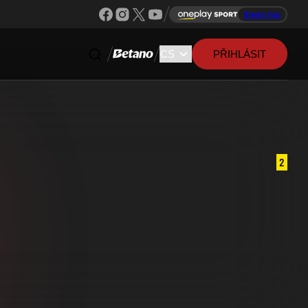
Sleduj ligu
PŘIHLÁSIT
2