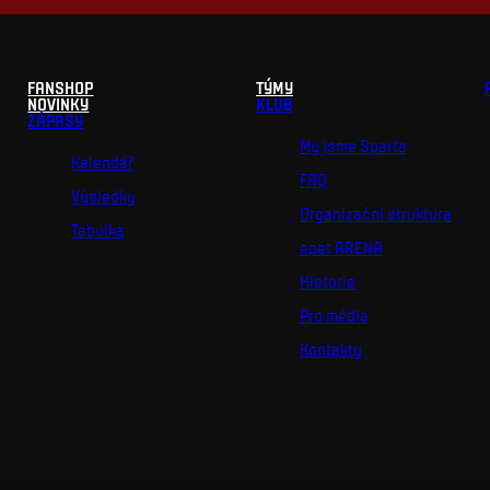
FANSHOP
TÝMY
NOVINKY
KLUB
ZÁPASY
My jsme Sparta
Kalendář
FAQ
Výsledky
Organizační struktura
Tabulka
epet ARENA
Historie
Pro média
Kontakty