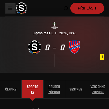
PŘIHLÁSIT
Ligová fáze
6. 11. 2025, 18:45
0
0
–
1
SPARTA
PRŮBĚH
VZÁJEMNÉ
ČLÁNKY
SESTAVY
TV
ZÁPASU
ZÁPASY