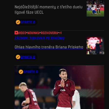
Nejdůležitější momenty z třetího duelu
ligové fáze UECL
SPARTA iD
VIDEO
NOVINKY
ROZHOVORY
+
1
ZÁZNAM: TISKOVKA PO RAKÓWU
Ohlas hlavního trenéra Briana Priskeho
SPARTA iD
SPARTA iD