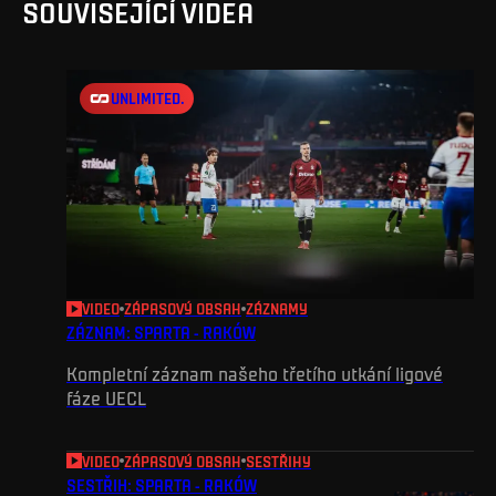
SOUVISEJÍCÍ VIDEA
UNLIMITED.
VIDEO
ZÁPASOVÝ OBSAH
ZÁZNAMY
ZÁZNAM: SPARTA - RAKÓW
Kompletní záznam našeho třetího utkání ligové
fáze UECL
VIDEO
ZÁPASOVÝ OBSAH
SESTŘIHY
SESTŘIH: SPARTA - RAKÓW