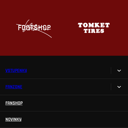
VSTUPENKY
FANZONE
Vstupenky
Permanentky
FANSHOP
Sparta UNLIMITED.
VIP vstupenky
Sparta Junior Club
NOVINKY
Handicapovaní fanoušci
Aplikace Sparta.