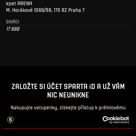
epet ARENA
M. Horákové 1066/98, 170 82 Praha 7
DIVÁCI
17 688
ZALOŽTE SI ÚČET SPARTA iD A UŽ VÁM
NIC NEUNIKNE
Nakupujte vstupenky, získejte přístup k prémiovému
obsahu nebo se zapojte do soutěží o sparťanské ceny.
ZALOŽIT SPARTA iD