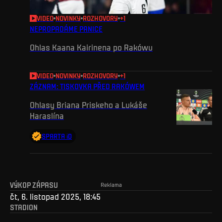
VIDEO
NOVINKY
ROZHOVORY
+
1
NEPROPADÁME PANICE
Ohlas Kaana Kairinena po Rakówu
VIDEO
NOVINKY
ROZHOVORY
+
1
ZÁZNAM: TISKOVKA PŘED RAKÓWEM
Ohlasy Briana Priskeho a Lukáše
Haraslína
SPARTA iD
VÝKOP ZÁPASU
Reklama
čt, 6. listopad 2025, 18:45
STADION