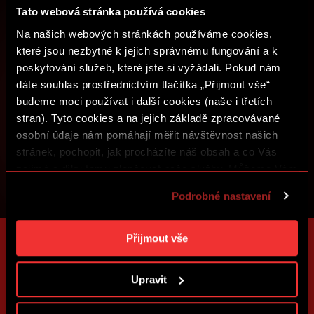
Tato webová stránka používá cookies
PŘIHLÁSIT SE
Na našich webových stránkách používáme cookies,
které jsou nezbytné k jejich správnému fungování a k
poskytování služeb, které jste si vyžádali. Pokud nám
dáte souhlas prostřednictvím tlačítka „Přijmout vše“
budeme moci používat i další cookies (naše i třetích
stran). Tyto cookies a na jejich základě zpracovávané
osobní údaje nám pomáhají měřit návštěvnost našich
stránek, pochopit, jak procházíte náš obsah a co Vás
zajímá a díky tomu zlepšovat naše služby. Můžeme Vám
také přizpůsobit obsah našich stránek a zobrazovat
Podrobné nastavení
reklamu na základě Vašich preferencí. Jednotlivé
cookies a účely zpracování si můžete nastavit v
„Podrobném nastavení“. Nastavení cookies si můžete
Přijmout vše
kdykoliv změnit. Jak takovou úpravu provést a další
informace ke cookies naleznete v
Použití souborů
Upravit
cookies
.