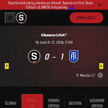
Sparťanská párty plavba po Vltavě. Sparta on Fire: Boat
Editon už DNES! Vstupenky
ZDE.
PŘIHLÁSIT
18
.
kolo
9. 12. 2018, 17:00
0
1
–
2
4
P
.
Moulis
82
'
SPARTA
PRŮBĚH
VZÁJEMNÉ
ČLÁNKY
SESTAVY
TV
ZÁPASU
ZÁPASY