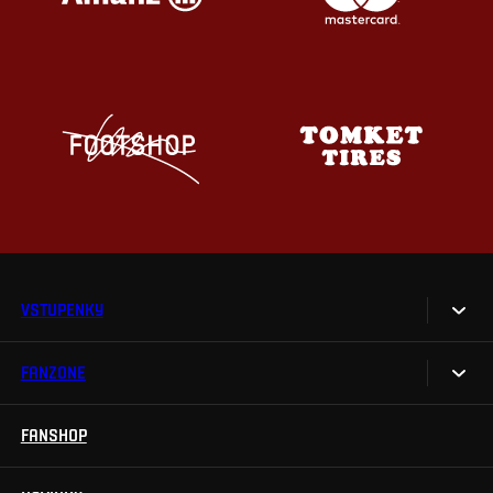
VSTUPENKY
FANZONE
Vstupenky
Permanentky
FANSHOP
Sparta UNLIMITED.
VIP vstupenky
Sparta Junior Club