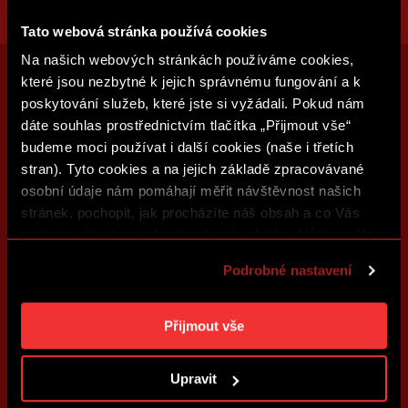
Tato webová stránka používá cookies
Na našich webových stránkách používáme cookies,
které jsou nezbytné k jejich správnému fungování a k
poskytování služeb, které jste si vyžádali. Pokud nám
dáte souhlas prostřednictvím tlačítka „Přijmout vše“
budeme moci používat i další cookies (naše i třetích
stran). Tyto cookies a na jejich základě zpracovávané
osobní údaje nám pomáhají měřit návštěvnost našich
stránek, pochopit, jak procházíte náš obsah a co Vás
zajímá a díky tomu zlepšovat naše služby. Můžeme Vám
také přizpůsobit obsah našich stránek a zobrazovat
Podrobné nastavení
reklamu na základě Vašich preferencí. Jednotlivé
cookies a účely zpracování si můžete nastavit v
„Podrobném nastavení“. Nastavení cookies si můžete
Přijmout vše
kdykoliv změnit. Jak takovou úpravu provést a další
informace ke cookies naleznete v
Použití souborů
Upravit
cookies
.