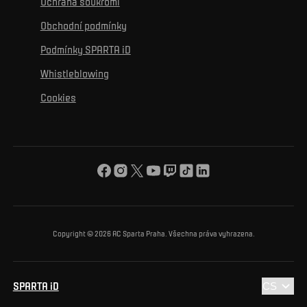
Ochrana soukromí
Mural výzva
Partneři
Kontakty
K začlenění se
Obchodní podmínky
Reklamní plnění
Podmínky SPARTA iD
K ochraně životního prostředí
Whistleblowing
K obecnému dobru
Cookies
O nás
Pro vás
Turnaj Nadačního fondu ACS
Copyright © 2026 AC Sparta Praha. Všechna práva vyhrazena.
SPARTA iD