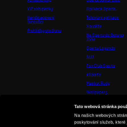
VIP vstupenky
Aplikace Sparta.
Handicapovaní
Televizní aplikace
fanoušci
Soutěže
Prohlídky stadionu
Na Spartu do Betano
Zone
Sparta Legends
SLO
Fan Club Sparta
eSports
Maskot Rudy
Wallpapery
Sociální sítě
Tato webová stránka použ
Mural výzva
Na našich webových stránk
poskytování služeb, které 