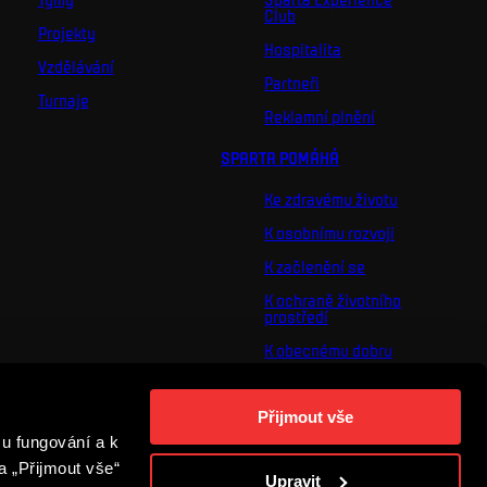
Club
Projekty
Hospitalita
Vzdělávání
Partneři
Turnaje
Reklamní plnění
SPARTA POMÁHÁ
Ke zdravému životu
K osobnímu rozvoji
K začlenění se
K ochraně životního
prostředí
K obecnému dobru
O nás
Přijmout vše
Pro vás
u fungování a k
Turnaj Nadačního
fondu ACS
a „Přijmout vše“
Upravit