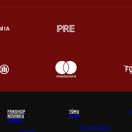
FANSHOP
TÝMY
NOVINKY
KLUB
ZÁPASY
My jsme Sparta
Kalendář