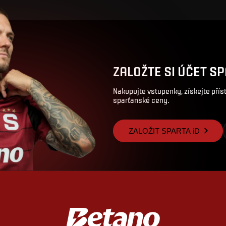
ZALOŽTE SI ÚČET SP
Nakupujte vstupenky, získejte pří
sparťanské ceny.
ZALOŽIT SPARTA iD