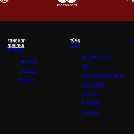
FANSHOP
TÝMY
NOVINKY
KLUB
ZÁPASY
My jsme Sparta
Kalendář
FAQ
Výsledky
Organizační struktura
Tabulka
epet ARENA
Historie
Pro média
Kontakty