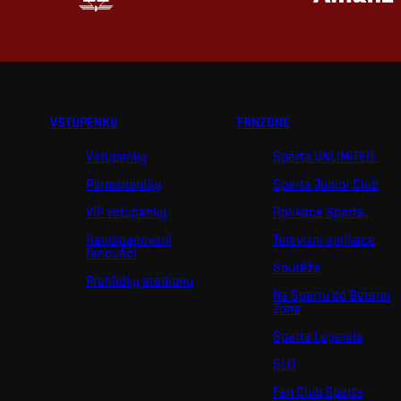
VSTUPENKY
FANZONE
Vstupenky
Sparta UNLIMITED.
Permanentky
Sparta Junior Club
VIP vstupenky
Aplikace Sparta.
Handicapovaní
Televizní aplikace
fanoušci
Soutěže
Prohlídky stadionu
Na Spartu do Betano
Zone
Sparta Legends
SLO
Fan Club Sparta