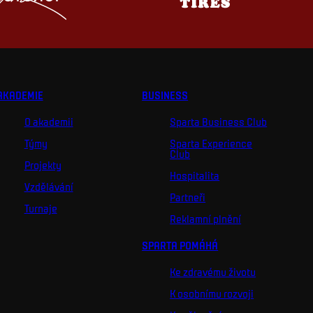
AKADEMIE
BUSINESS
O akademii
Sparta Business Club
Týmy
Sparta Experience
Club
Projekty
Hospitalita
Vzdělávání
Partneři
Turnaje
Reklamní plnění
SPARTA POMÁHÁ
Ke zdravému životu
K osobnímu rozvoji