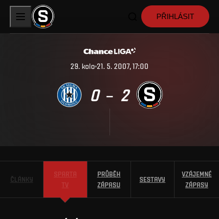
PŘIHLÁSIT
29
.
kolo
21. 5. 2007, 17:00
0
2
–
SPARTA
PRŮBĚH
VZÁJEMNÉ
ČLÁNKY
SESTAVY
TV
ZÁPASU
ZÁPASY