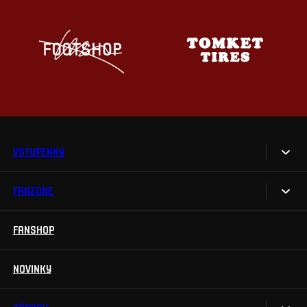
VSTUPENKY
FANZONE
Vstupenky
Permanentky
FANSHOP
Sparta UNLIMITED.
VIP vstupenky
Sparta Junior Club
NOVINKY
Handicapovaní fanoušci
Aplikace Sparta.
Prohlídky stadionu