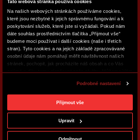
Tato webová stránka používá cookies
Na našich webových stránkách používáme cookies,
které jsou nezbytné k jejich správnému fungování a k
poskytování služeb, které jste si vyžádali. Pokud nám
dáte souhlas prostřednictvím tlačítka „Přijmout vše“
budeme moci používat i další cookies (naše i třetích
stran). Tyto cookies a na jejich základě zpracovávané
osobní údaje nám pomáhají měřit návštěvnost našich
stránek, pochopit, jak procházíte náš obsah a co Vás
zajímá a díky tomu zlepšovat naše služby. Můžeme Vám
také přizpůsobit obsah našich stránek a zobrazovat
Podrobné nastavení
reklamu na základě Vašich preferencí. Jednotlivé
cookies a účely zpracování si můžete nastavit v
„Podrobném nastavení“. Nastavení cookies si můžete
Přijmout vše
kdykoliv změnit. Jak takovou úpravu provést a další
informace ke cookies naleznete v
Použití souborů
Upravit
cookies
.
Odmítnout