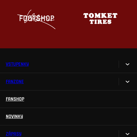
VSTUPENKY
FANZONE
Vstupenky
Permanentky
FANSHOP
Sparta UNLIMITED.
VIP vstupenky
Sparta Junior Club
NOVINKY
Handicapovaní fanoušci
Aplikace Sparta.
Prohlídky stadionu
ZÁPASY
Televizní aplikace