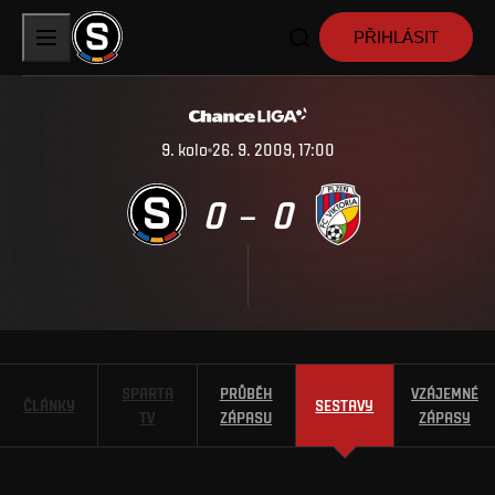
PŘIHLÁSIT
9
.
kolo
26. 9. 2009, 17:00
0
0
–
SPARTA
PRŮBĚH
VZÁJEMNÉ
ČLÁNKY
SESTAVY
TV
ZÁPASU
ZÁPASY