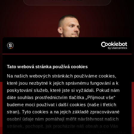
Tato webová stránka používá cookies
Na našich webových stránkách používáme cookies,
které jsou nezbytné k jejich správnému fungování a k
poskytování služeb, které jste si vyžádali. Pokud nám
dáte souhlas prostřednictvím tlačítka „Přijmout vše“
budeme moci používat i další cookies (naše i třetích
stran). Tyto cookies a na jejich základě zpracovávané
osobní údaje nám pomáhají měřit návštěvnost našich
stránek, pochopit, jak procházíte náš obsah a co Vás
zajímá a díky tomu zlepšovat naše služby. Můžeme Vám