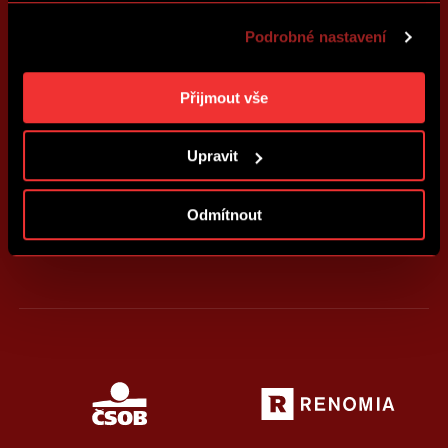
také přizpůsobit obsah našich stránek a zobrazovat
Podrobné nastavení
reklamu na základě Vašich preferencí. Jednotlivé
cookies a účely zpracování si můžete nastavit v
„Podrobném nastavení“. Nastavení cookies si můžete
Přijmout vše
kdykoliv změnit. Jak takovou úpravu provést a další
informace ke cookies naleznete v
Použití souborů
Upravit
cookies
.
Odmítnout