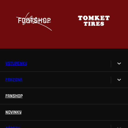
VSTUPENKY
FANZONE
Vstupenky
Permanentky
FANSHOP
Sparta UNLIMITED.
VIP vstupenky
Sparta Junior Club
NOVINKY
Handicapovaní fanoušci
Aplikace Sparta.
Prohlídky stadionu