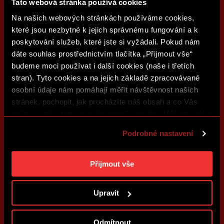
Tato webová stránka používá cookies
Na našich webových stránkách používáme cookies,
které jsou nezbytné k jejich správnému fungování a k
poskytování služeb, které jste si vyžádali. Pokud nám
dáte souhlas prostřednictvím tlačítka „Přijmout vše“
budeme moci používat i další cookies (naše i třetích
stran). Tyto cookies a na jejich základě zpracovávané
osobní údaje nám pomáhají měřit návštěvnost našich
stránek, pochopit, jak procházíte náš obsah a co Vás
zajímá a díky tomu zlepšovat naše služby. Můžeme Vám
také přizpůsobit obsah našich stránek a zobrazovat
Podrobné nastavení
reklamu na základě Vašich preferencí. Jednotlivé
cookies a účely zpracování si můžete nastavit v
„Podrobném nastavení“. Nastavení cookies si můžete
Přijmout vše
kdykoliv změnit. Jak takovou úpravu provést a další
informace ke cookies naleznete v
Použití souborů
Upravit
cookies
.
Odmítnout