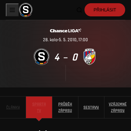
PŘIHLÁSIT
28
.
kolo
5. 5. 2010, 17:00
4
0
–
SPARTA
PRŮBĚH
VZÁJEMNÉ
ČLÁNKY
SESTAVY
TV
ZÁPASU
ZÁPASY