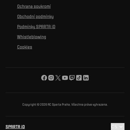
K osobnímu rozvoji
Turnaje
Ochrana soukromí
Mural výzva
Partneři
Kontakty
K začlenění se
Obchodní podmínky
Reklamní plnění
Podmínky SPARTA iD
K ochraně životního prostředí
Whistleblowing
K obecnému dobru
Cookies
O nás
Pro vás
Turnaj Nadačního fondu ACS
Copyright © 2026 AC Sparta Praha. Všechna práva vyhrazena.
SPARTA iD