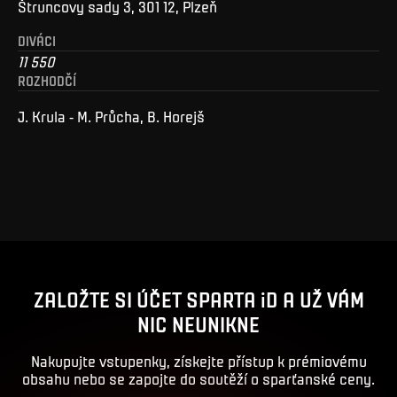
Štruncovy sady 3, 301 12, Plzeň
DIVÁCI
11 550
ROZHODČÍ
J. Krula - M. Průcha, B. Horejš
ZALOŽTE SI ÚČET SPARTA iD A UŽ VÁM
NIC NEUNIKNE
Nakupujte vstupenky, získejte přístup k prémiovému
obsahu nebo se zapojte do soutěží o sparťanské ceny.