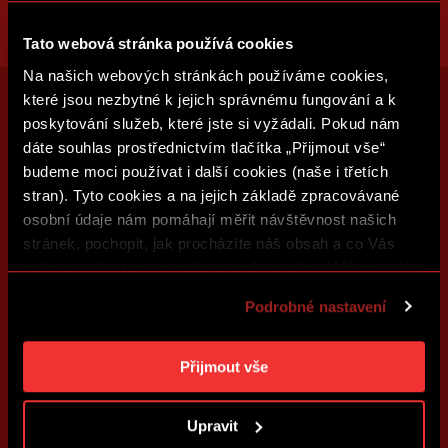
Tato webová stránka používá cookies
Na našich webových stránkách používáme cookies,
které jsou nezbytné k jejich správnému fungování a k
poskytování služeb, které jste si vyžádali. Pokud nám
dáte souhlas prostřednictvím tlačítka „Přijmout vše“
budeme moci používat i další cookies (naše i třetích
stran). Tyto cookies a na jejich základě zpracovávané
osobní údaje nám pomáhají měřit návštěvnost našich
stránek, pochopit, jak procházíte náš obsah a co Vás
zajímá a díky tomu zlepšovat naše služby. Můžeme Vám
také přizpůsobit obsah našich stránek a zobrazovat
Podrobné nastavení
reklamu na základě Vašich preferencí. Jednotlivé
cookies a účely zpracování si můžete nastavit v
„Podrobném nastavení“. Nastavení cookies si můžete
Přijmout vše
kdykoliv změnit. Jak takovou úpravu provést a další
informace ke cookies naleznete v
Použití souborů
Upravit
cookies
.