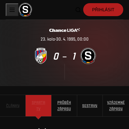
PŘIHLÁSIT
23
.
kolo
30. 4. 1995, 00:00
0
1
–
SPARTA
PRŮBĚH
VZÁJEMNÉ
ČLÁNKY
SESTAVY
TV
ZÁPASU
ZÁPASY