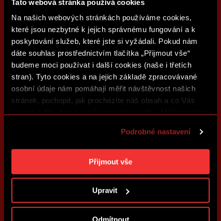
Tato webová stránka používá cookies
Na našich webových stránkách používáme cookies,
které jsou nezbytné k jejich správnému fungování a k
poskytování služeb, které jste si vyžádali. Pokud nám
dáte souhlas prostřednictvím tlačítka „Přijmout vše“
budeme moci používat i další cookies (naše i třetích
stran). Tyto cookies a na jejich základě zpracovávané
osobní údaje nám pomáhají měřit návštěvnost našich
stránek, pochopit, jak procházíte náš obsah a co Vás
zajímá a díky tomu zlepšovat naše služby. Můžeme Vám
také přizpůsobit obsah našich stránek a zobrazovat
Podrobné nastavení
reklamu na základě Vašich preferencí. Jednotlivé
cookies a účely zpracování si můžete nastavit v
„Podrobném nastavení“. Nastavení cookies si můžete
Přijmout vše
kdykoliv změnit. Jak takovou úpravu provést a další
informace ke cookies naleznete v
Použití souborů
Upravit
cookies
.
Odmítnout