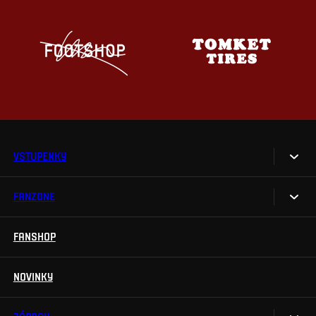
VSTUPENKY
FANZONE
Vstupenky
Permanentky
FANSHOP
Sparta UNLIMITED.
VIP vstupenky
Sparta Junior Club
NOVINKY
Handicapovaní fanoušci
Aplikace Sparta.
Prohlídky stadionu