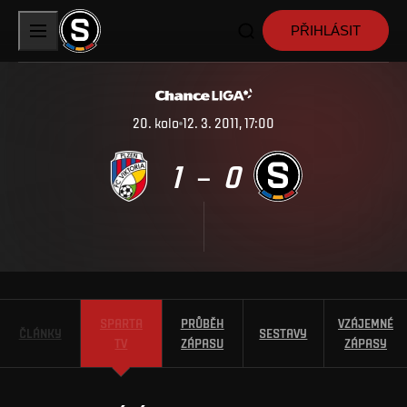
PŘIHLÁSIT
20
.
kolo
12. 3. 2011, 17:00
1
0
–
SPARTA
PRŮBĚH
VZÁJEMNÉ
ČLÁNKY
SESTAVY
TV
ZÁPASU
ZÁPASY