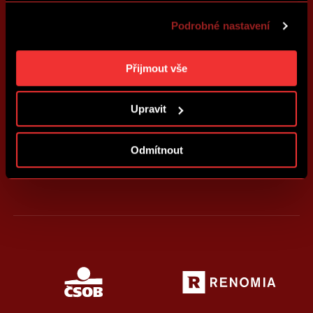
také přizpůsobit obsah našich stránek a zobrazovat
Podrobné nastavení
reklamu na základě Vašich preferencí. Jednotlivé
cookies a účely zpracování si můžete nastavit v
„Podrobném nastavení“. Nastavení cookies si můžete
Přijmout vše
kdykoliv změnit. Jak takovou úpravu provést a další
informace ke cookies naleznete v
Použití souborů
Upravit
cookies
.
Odmítnout