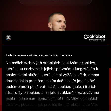
Tato webová stránka používá cookies
Na našich webových stránkách používáme cookies,
které jsou nezbytné k jejich správnému fungování a k
poskytování služeb, které jste si vyžádali. Pokud nám
dáte souhlas prostřednictvím tlačítka „Přijmout vše“
budeme moci používat i další cookies (naše i třetích
stran). Tyto cookies a na jejich základě zpracovávané
osobní údaje nám pomáhají měřit návštěvnost našich
stránek, pochopit, jak procházíte náš obsah a co Vás
zajímá a díky tomu zlepšovat naše služby. Můžeme Vám