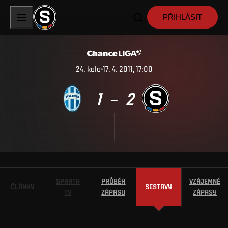
PŘIHLÁSIT
24
.
kolo
17. 4. 2011, 17:00
1
2
–
SPARTA
PRŮBĚH
VZÁJEMNÉ
ČLÁNKY
SESTAVY
TV
ZÁPASU
ZÁPASY