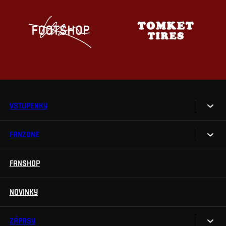
VSTUPENKY
FANZONE
Vstupenky
Permanentky
FANSHOP
Sparta UNLIMITED.
VIP vstupenky
Sparta Junior Club
NOVINKY
Handicapovaní fanoušci
Aplikace Sparta.
Prohlídky stadionu
ZÁPASY
Televizní aplikace