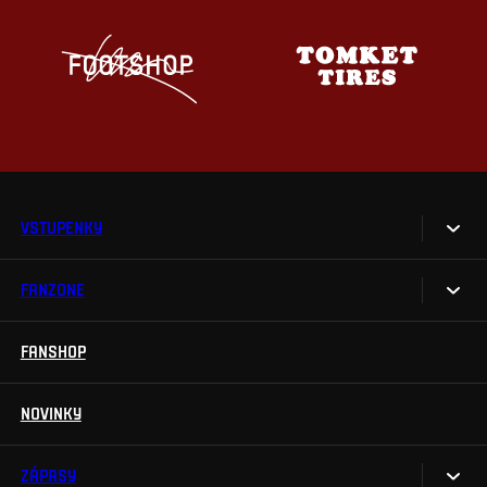
VSTUPENKY
FANZONE
Vstupenky
Permanentky
FANSHOP
Sparta UNLIMITED.
VIP vstupenky
Sparta Junior Club
NOVINKY
Handicapovaní fanoušci
Aplikace Sparta.
Prohlídky stadionu
ZÁPASY
Televizní aplikace