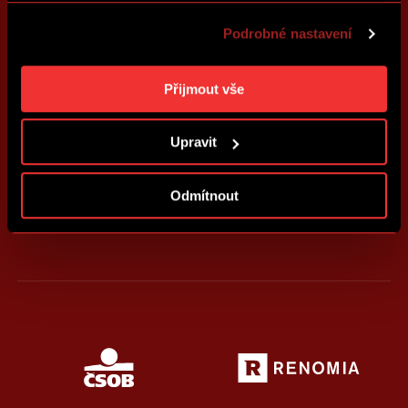
také přizpůsobit obsah našich stránek a zobrazovat
Podrobné nastavení
reklamu na základě Vašich preferencí. Jednotlivé
cookies a účely zpracování si můžete nastavit v
„Podrobném nastavení“. Nastavení cookies si můžete
Přijmout vše
kdykoliv změnit. Jak takovou úpravu provést a další
informace ke cookies naleznete v
Použití souborů
Upravit
cookies
.
Odmítnout