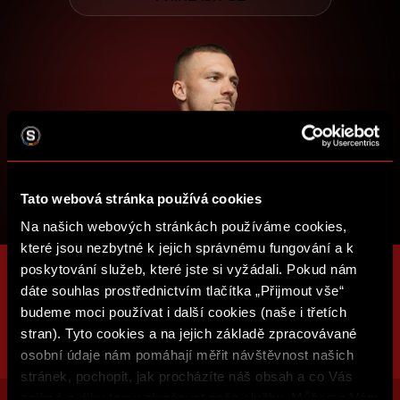
Tato webová stránka používá cookies
Na našich webových stránkách používáme cookies,
které jsou nezbytné k jejich správnému fungování a k
poskytování služeb, které jste si vyžádali. Pokud nám
dáte souhlas prostřednictvím tlačítka „Přijmout vše“
budeme moci používat i další cookies (naše i třetích
stran). Tyto cookies a na jejich základě zpracovávané
osobní údaje nám pomáhají měřit návštěvnost našich
stránek, pochopit, jak procházíte náš obsah a co Vás
zajímá a díky tomu zlepšovat naše služby. Můžeme Vám