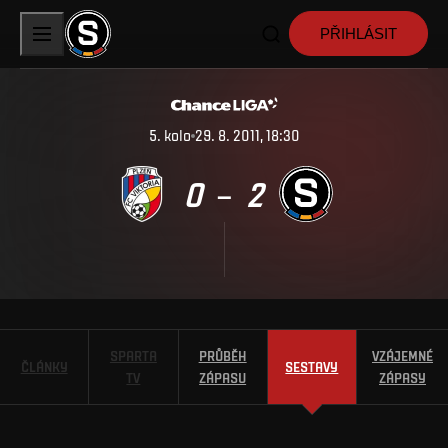
PŘIHLÁSIT
5
.
kolo
29. 8. 2011, 18:30
0
2
–
SPARTA
PRŮBĚH
VZÁJEMNÉ
ČLÁNKY
SESTAVY
TV
ZÁPASU
ZÁPASY