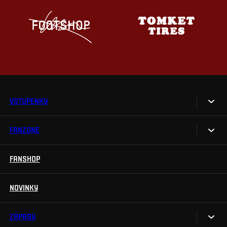
VSTUPENKY
FANZONE
Vstupenky
Permanentky
FANSHOP
Sparta UNLIMITED.
VIP vstupenky
Sparta Junior Club
NOVINKY
Handicapovaní fanoušci
Aplikace Sparta.
Prohlídky stadionu
ZÁPASY
Televizní aplikace