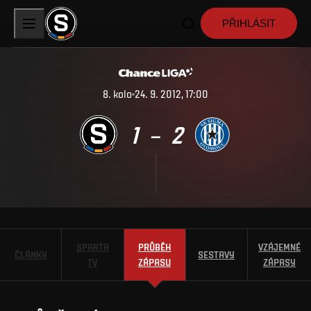
PŘIHLÁSIT
8
.
kolo
24. 9. 2012, 17:00
1
2
–
SPARTA
PRŮBĚH
VZÁJEMNÉ
ČLÁNKY
SESTAVY
TV
ZÁPASU
ZÁPASY