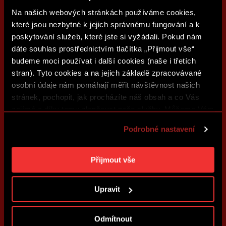
Na našich webových stránkách používáme cookies,
které jsou nezbytné k jejich správnému fungování a k
poskytování služeb, které jste si vyžádali. Pokud nám
dáte souhlas prostřednictvím tlačítka „Přijmout vše“
budeme moci používat i další cookies (naše i třetích
stran). Tyto cookies a na jejich základě zpracovávané
osobní údaje nám pomáhají měřit návštěvnost našich
stránek, pochopit, jak procházíte náš obsah a co Vás
zajímá a díky tomu zlepšovat naše služby. Můžeme Vám
také přizpůsobit obsah našich stránek a zobrazovat
Podrobné nastavení
reklamu na základě Vašich preferencí. Jednotlivé
cookies a účely zpracování si můžete nastavit v
„Podrobném nastavení“. Nastavení cookies si můžete
Přijmout vše
kdykoliv změnit. Jak takovou úpravu provést a další
informace ke cookies naleznete v
Použití souborů
Upravit
cookies
.
Odmítnout