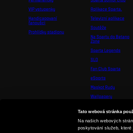
VIP vstupenky
Aplikace Sparta.
Handicapovaní
Televizní aplikace
fanoušci
Soutěže
Prohlídky stadionu
Na Spartu do Betano
Zone
Sparta Legends
SLO
Fan Club Sparta
eSports
Maskot Rudy
Wallpapery
Sociální sítě
Tato webová stránka použ
Mural výzva
Na našich webových stránk
poskytování služeb, které 