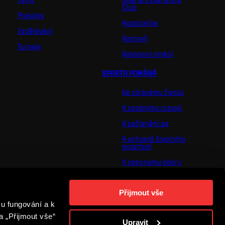
Club
Projekty
Hospitalita
Vzdělávání
Partneři
Turnaje
Reklamní plnění
SPARTA POMÁHÁ
Ke zdravému životu
K osobnímu rozvoji
K začlenění se
K ochraně životního
prostředí
K obecnému dobru
O nás
Přijmout vše
Pro vás
u fungování a k
Turnaj Nadačního
fondu ACS
a „Přijmout vše“
Upravit