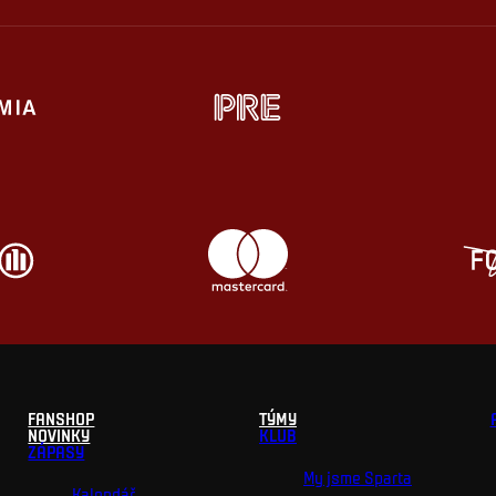
FANSHOP
TÝMY
NOVINKY
KLUB
ZÁPASY
My jsme Sparta
Kalendář