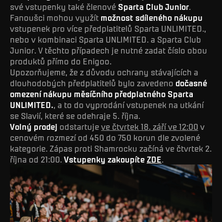
své vstupenky také členové
Sparta Club Junior
.
Fanoušci mohou využít
možnost sdíleného nákupu
vstupenek pro více předplatitelů Sparta UNLIMITED.,
nebo v kombinaci Sparta UNLIMITED. a Sparta Club
Junior. V těchto případech je nutné zadat číslo obou
produktů přímo do Enigoo.
Upozorňujeme, že z důvodu ochrany stávajících a
dlouhodobých předplatitelů bylo zavedeno
dočasné
omezení nákupu měsíčního předplatného Sparta
UNLIMITED.
, a to do vyprodání vstupenek na utkání
se Slavií, které se odehraje 5. října.
Volný prodej
odstartuje
ve čtvrtek 18. září ve 12:00
v
cenovém rozmezí od 450 do 750 korun dle zvolené
kategorie. Zápas proti Shamrocku začíná ve čtvrtek 2.
října od 21:00.
Vstupenky zakoupíte
ZDE
.