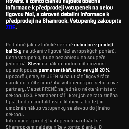
Rovers. V tomto článku najdete obecné
informace k předprodeji vstupenek na celou
ligovou fázi, a zároveň detailní informace k
předprodeji na Shamrock. Vstupenky zakoupíte
ZDE
.
Podobně jako v loňské sezoně
nebudou v prodeji
balíčky
na utkání v ligové fázi evropských pohárů.
Cena vstupenky bude bez ohledu na soupeře
jednotná.
Slevu
na nákup budou mít možnost
uplatnit pouze
permanentkáři, a to ve výši 20 %
.
Upozorňujeme, že UEFA si na utkání ligové fáze
nárokuje určité množství vstupenek pro sebe a své
partnery. V epet ARENĚ se jedná o některá místa v
sektoru D23. Permanentkáři, kterých se tato změna
týká, budou kontaktováni klubem a bude jim
umožněn nákup vstupenky se slevou do jiného
sektoru.
Informace k prodeji vstupenek na utkání se
Shamrockem najdete níže v tomto článku. O