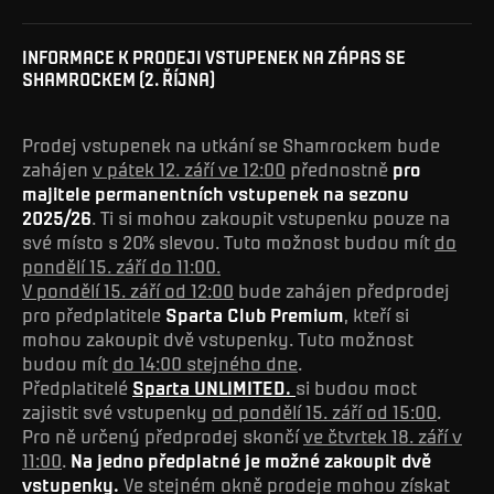
INFORMACE K PRODEJI VSTUPENEK NA ZÁPAS SE
SHAMROCKEM (2. ŘÍJNA)
Prodej vstupenek na utkání se Shamrockem bude
zahájen
v pátek 12. září ve 12:00
přednostně
pro
majitele permanentních vstupenek na sezonu
2025/26
. Ti si mohou zakoupit vstupenku pouze na
své místo s 20% slevou. Tuto možnost budou mít
do
pondělí 15. září do 11:00.
V pondělí 15. září od 12:00
bude zahájen předprodej
pro předplatitele
Sparta Club Premium
, kteří si
mohou zakoupit dvě vstupenky. Tuto možnost
budou mít
do 14:00 stejného dne
.
Předplatitelé
Sparta UNLIMITED.
si budou moct
zajistit své vstupenky
od pondělí 15. září od 15:00
.
Pro ně určený předprodej skončí
ve čtvrtek 18. září v
11:00
.
Na jedno předplatné je možné zakoupit dvě
vstupenky.
Ve stejném okně prodeje mohou získat