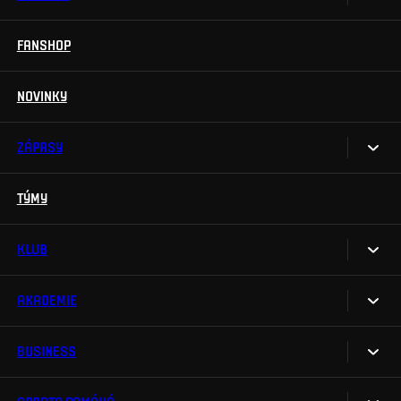
Permanentky
FANSHOP
Sparta UNLIMITED.
VIP vstupenky
Sparta Junior Club
NOVINKY
Handicapovaní fanoušci
Aplikace Sparta.
Prohlídky stadionu
ZÁPASY
Televizní aplikace
Soutěže
TÝMY
Kalendář
Na Spartu do Betano Zone
Výsledky
KLUB
Sparta Legends
Tabulka
SLO
AKADEMIE
My jsme Sparta
Fan Club Sparta
FAQ
BUSINESS
O akademii
eSports
Organizační struktura
Týmy
Maskot Rudy