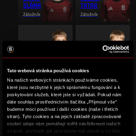
SLÁMA
TATAR
Záložník
Záložník
TOBIAS
MAREK
TMEJ
TRMAL
Záložník
Záložník
Tato webová stránka používá cookies
Na našich webových stránkách používáme cookies,
které jsou nezbytné k jejich správnému fungování a k
poskytování služeb, které jste si vyžádali. Pokud nám
dáte souhlas prostřednictvím tlačítka „Přijmout vše“
budeme moci používat i další cookies (naše i třetích
TADEÁŠ
ADAM
stran). Tyto cookies a na jejich základě zpracovávané
TŮMA
VALENTA
osobní údaje nám pomáhají měřit návštěvnost našich
Záložník
Záložník
stránek, pochopit, jak procházíte náš obsah a co Vás