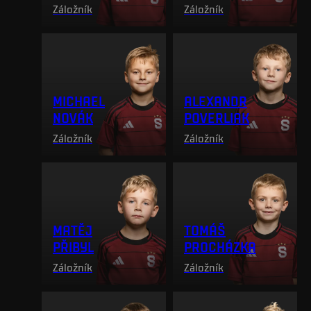
Záložník
Záložník
MICHAEL
ALEXANDR
NOVÁK
POVERLIAK
Záložník
Záložník
MATĚJ
TOMÁŠ
PŘIBYL
PROCHÁZKA
Záložník
Záložník