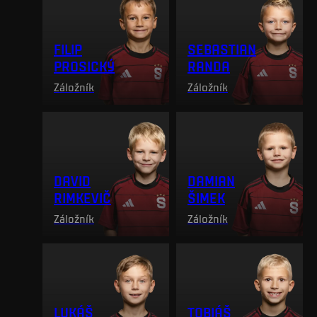
FILIP
SEBASTIAN
PROSICKÝ
RANDA
Záložník
Záložník
DAVID
DAMIAN
RIMKEVIČ
ŠIMEK
Záložník
Záložník
LUKÁŠ
TOBIÁŠ