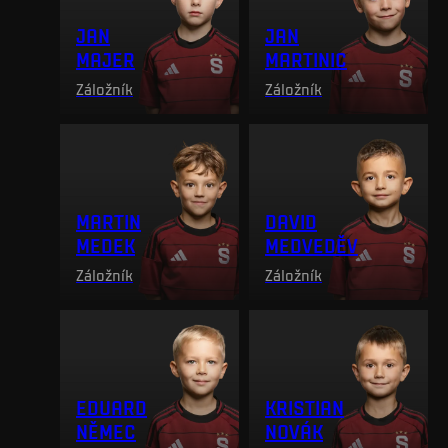
JAN
JAN
MAJER
MARTINIC
Záložník
Záložník
MARTIN
DAVID
MEDEK
MEDVEDĚV
Záložník
Záložník
EDUARD
KRISTIAN
NĚMEC
NOVÁK