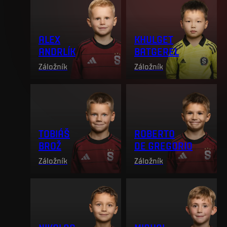
ALEX
KHULGET
ANDRLÍK
BATGEREL
Záložník
Záložník
TOBIÁŠ
ROBERTO
BROŽ
DE GREGORIO
Záložník
Záložník