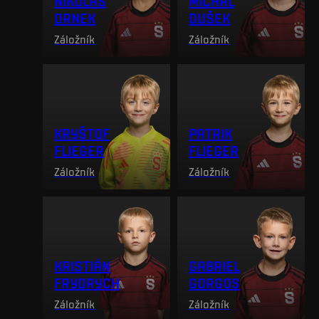
NIKOLAS
MICHAL
DRNEK
DUŠEK
Záložník
Záložník
KRYŠTOF
PATRIK
FLIEGER
FLIEGER
Záložník
Záložník
KRISTIÁN
GABRIEL
FRYDRYCH
GORGOS
Záložník
Záložník