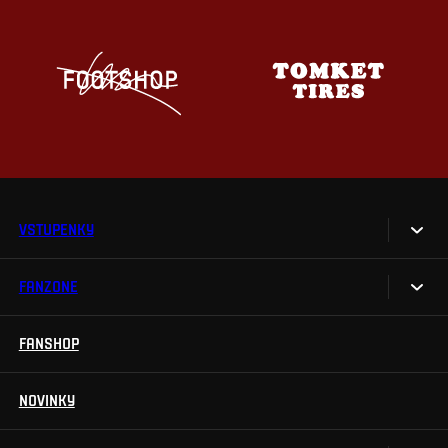
VSTUPENKY
FANZONE
Vstupenky
Permanentky
FANSHOP
Sparta UNLIMITED.
VIP vstupenky
Sparta Junior Club
NOVINKY
Handicapovaní fanoušci
Aplikace Sparta.
Prohlídky stadionu