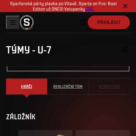
Sparťanská párty plavba po Vltavě. Sparta on Fire: Boat
Editon už DNES! Vstupenky
ZDE.
PŘIHLÁSIT
TÝMY
-
U-7
HRÁČI
REALIZAČNÍ TÝM
STATISTIKY
ZÁLOŽNÍK