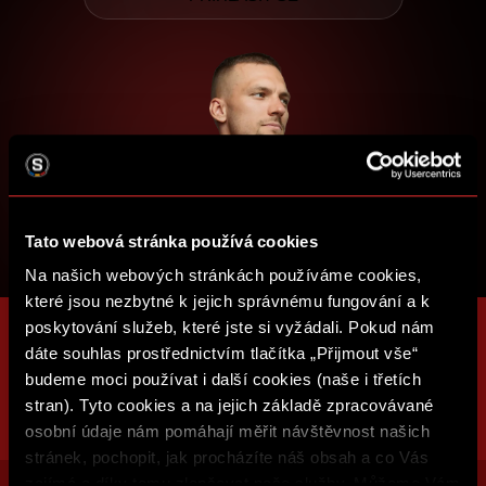
Tato webová stránka používá cookies
Na našich webových stránkách používáme cookies,
které jsou nezbytné k jejich správnému fungování a k
poskytování služeb, které jste si vyžádali. Pokud nám
dáte souhlas prostřednictvím tlačítka „Přijmout vše“
budeme moci používat i další cookies (naše i třetích
stran). Tyto cookies a na jejich základě zpracovávané
osobní údaje nám pomáhají měřit návštěvnost našich
stránek, pochopit, jak procházíte náš obsah a co Vás
zajímá a díky tomu zlepšovat naše služby. Můžeme Vám