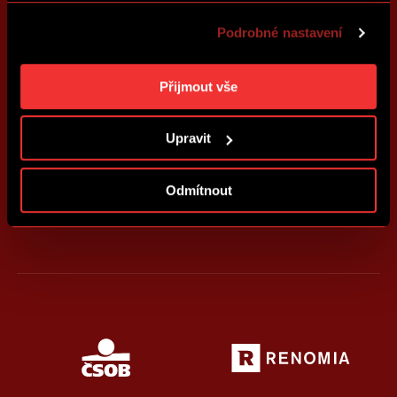
také přizpůsobit obsah našich stránek a zobrazovat
Podrobné nastavení
reklamu na základě Vašich preferencí. Jednotlivé
cookies a účely zpracování si můžete nastavit v
„Podrobném nastavení“. Nastavení cookies si můžete
Přijmout vše
kdykoliv změnit. Jak takovou úpravu provést a další
informace ke cookies naleznete v
Použití souborů
Upravit
cookies
.
Odmítnout