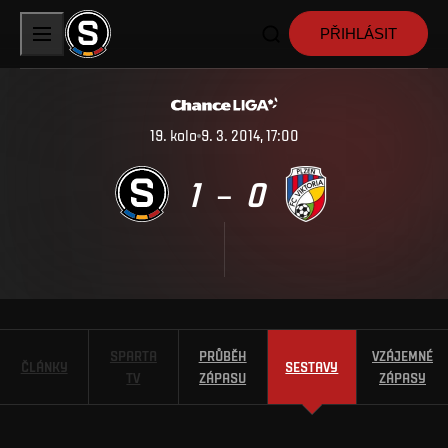
PŘIHLÁSIT
19
.
kolo
9. 3. 2014, 17:00
1
0
–
SPARTA
PRŮBĚH
VZÁJEMNÉ
ČLÁNKY
SESTAVY
TV
ZÁPASU
ZÁPASY