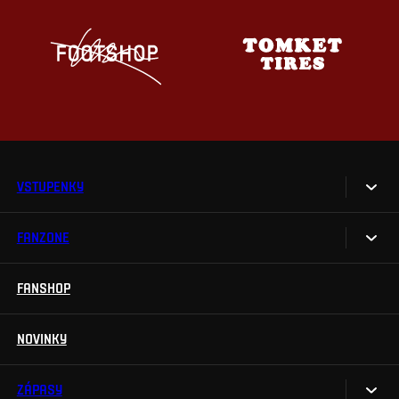
VSTUPENKY
FANZONE
Vstupenky
Permanentky
FANSHOP
Sparta UNLIMITED.
VIP vstupenky
Sparta Junior Club
NOVINKY
Handicapovaní fanoušci
Aplikace Sparta.
Prohlídky stadionu
ZÁPASY
Televizní aplikace