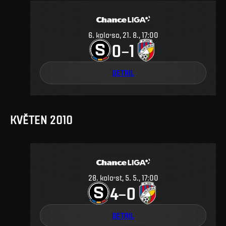
6
.
kolo
so, 21. 8., 17:00
0
1
–
DETAIL
KVĚTEN 2010
28
.
kolo
st, 5. 5., 17:00
4
0
–
DETAIL