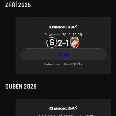
ZÁŘÍ 2025
9
.
kolo
so, 20. 9., 18:00
2
1
–
DETAIL
Partner tohoto utkání
DUBEN 2025