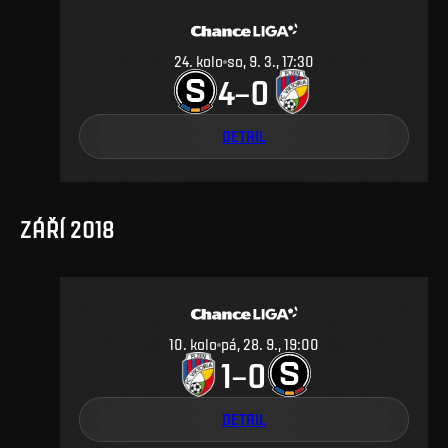
24
.
kolo
so, 9. 3., 17:30
4
0
–
DETAIL
ZÁŘÍ 2018
10
.
kolo
pá, 28. 9., 19:00
1
0
–
DETAIL