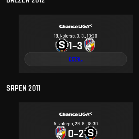
19
.
kolo
so, 3. 3., 18:20
1
3
–
DETAIL
SRPEN 2011
5
.
kolo
po, 29. 8., 18:30
0
2
–