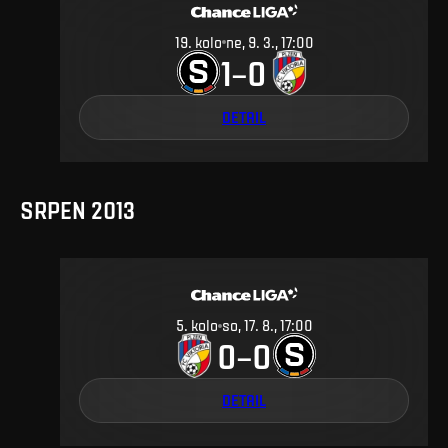
19
.
kolo
ne, 9. 3., 17:00
1
0
–
DETAIL
SRPEN 2013
5
.
kolo
so, 17. 8., 17:00
0
0
–
DETAIL