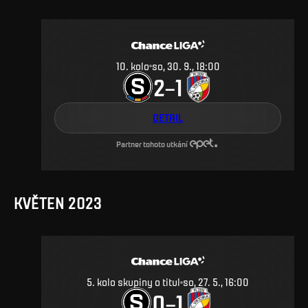
10
.
kolo
so, 30. 9., 18:00
2
1
–
DETAIL
Partner tohoto utkání
KVĚTEN 2023
5. kolo skupiny o titul
so, 27. 5., 16:00
0
1
–