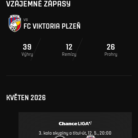
VZÁJEMNÉ ZÁPASY
vs
FC VIKTORIA PLZEŇ
39
12
26
Výhry
Remízy
Prohry
KVĚTEN 2026
3. kolo skupiny o titul
út, 12. 5., 20:00