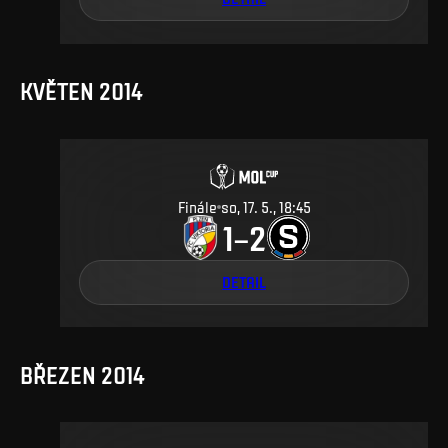
KVĚTEN 2014
Finále
so, 17. 5., 18:45
1
2
–
DETAIL
BŘEZEN 2014