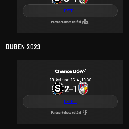
DETAIL
Partner tohoto utkání
DUBEN 2023
29
.
kolo
st, 26. 4., 19:30
2
1
–
DETAIL
Partner tohoto utkání