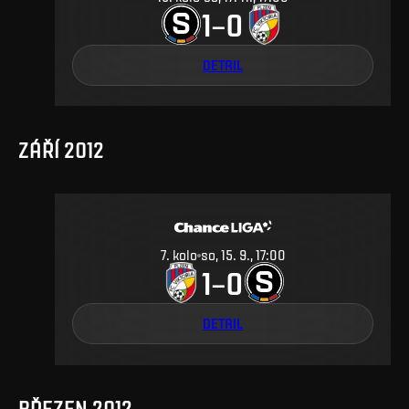
1
0
–
DETAIL
ZÁŘÍ 2012
7
.
kolo
so, 15. 9., 17:00
1
0
–
DETAIL
BŘEZEN 2012