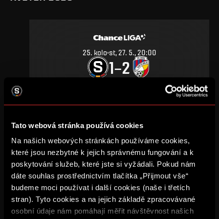
25
.
kolo
st, 27. 5., 20:00
1
2
–
DETAIL
Tato webová stránka používá cookies
ZÁŘÍ 2019
Na našich webových stránkách používáme cookies,
které jsou nezbytné k jejich správnému fungování a k
poskytování služeb, které jste si vyžádali. Pokud nám
dáte souhlas prostřednictvím tlačítka „Přijmout vše“
budeme moci používat i další cookies (naše i třetích
11
.
kolo
ne, 29. 9., 18:00
stran). Tyto cookies a na jejich základě zpracovávané
1
0
–
osobní údaje nám pomáhají měřit návštěvnost našich