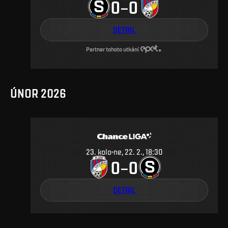
0
0
–
DETAIL
Partner tohoto utkání
ÚNOR 2026
23
.
kolo
ne, 22. 2., 18:30
0
0
–
DETAIL