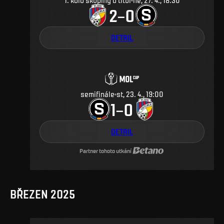
1. kolo skupiny o titul
ne, 27. 4., 18:30
2
0
–
DETAIL
semifinále
st, 23. 4., 19:00
1
0
–
DETAIL
Partner tohoto utkání
BŘEZEN 2025