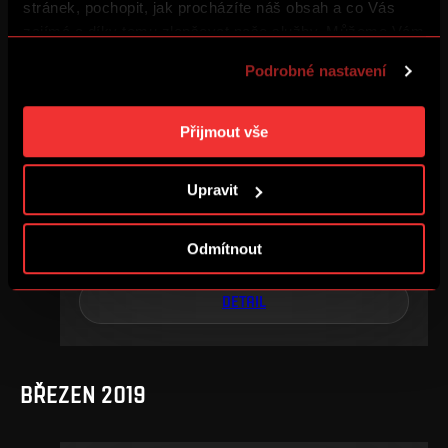
stránek, pochopit, jak procházíte náš obsah a co Vás
DETAIL
zajímá a díky tomu zlepšovat naše služby. Můžeme Vám
také přizpůsobit obsah našich stránek a zobrazovat
Podrobné nastavení
reklamu na základě Vašich preferencí. Jednotlivé
cookies a účely zpracování si můžete nastavit v
KVĚTEN 2019
„Podrobném nastavení“. Nastavení cookies si můžete
Přijmout vše
kdykoliv změnit. Jak takovou úpravu provést a další
informace ke cookies naleznete v
Použití souborů
Upravit
cookies
.
3. kolo skupiny o titul
st, 15. 5., 17:30
4
0
Odmítnout
–
DETAIL
BŘEZEN 2019