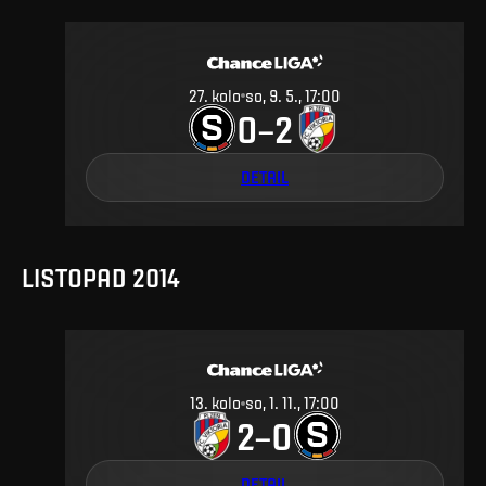
27
.
kolo
so, 9. 5., 17:00
0
2
–
DETAIL
LISTOPAD 2014
13
.
kolo
so, 1. 11., 17:00
2
0
–
DETAIL