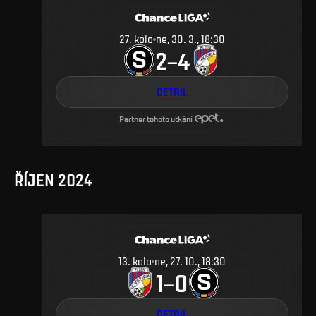
27
.
kolo
ne, 30. 3., 18:30
2
4
–
DETAIL
Partner tohoto utkání
ŘÍJEN 2024
13
.
kolo
ne, 27. 10., 18:30
1
0
–
DETAIL