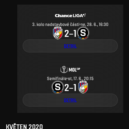
3. kolo nadstavbové části
ne, 28. 6., 16:30
2
1
–
DETAIL
Semifinále
st, 17. 6., 20:15
2
1
–
DETAIL
KVĚTEN 2020