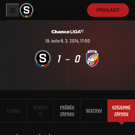
PŘIHLÁSIT
19
.
kolo
9. 3. 2014, 17:00
1
0
–
SPARTA
PRŮBĚH
VZÁJEMNÉ
ČLÁNKY
SESTAVY
TV
ZÁPASU
ZÁPASY