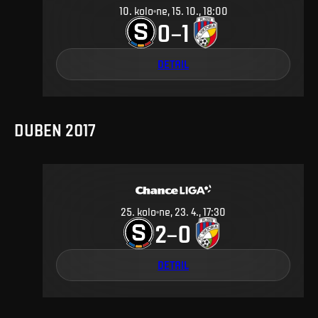
10
.
kolo
ne, 15. 10., 18:00
0
1
–
DETAIL
DUBEN 2017
25
.
kolo
ne, 23. 4., 17:30
2
0
–
DETAIL