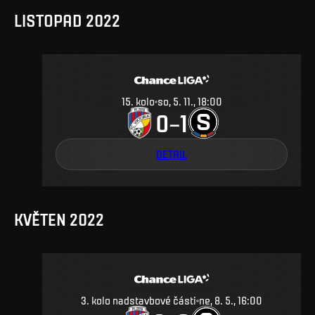
LISTOPAD 2022
15
.
kolo
so, 5. 11., 18:00
0
1
–
DETAIL
KVĚTEN 2022
3. kolo nadstavbové části
ne, 8. 5., 16:00