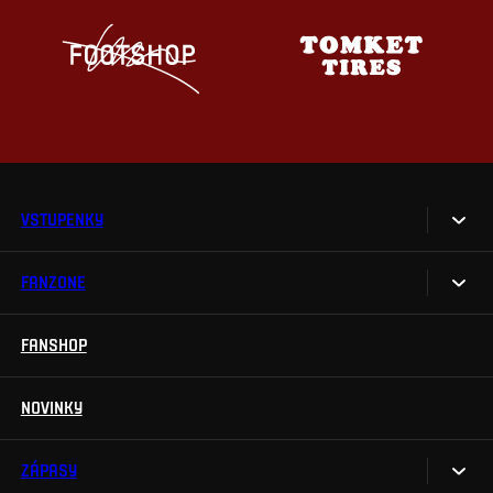
VSTUPENKY
FANZONE
Vstupenky
Permanentky
FANSHOP
Sparta UNLIMITED.
VIP vstupenky
Sparta Junior Club
NOVINKY
Handicapovaní fanoušci
Aplikace Sparta.
Prohlídky stadionu
ZÁPASY
Televizní aplikace