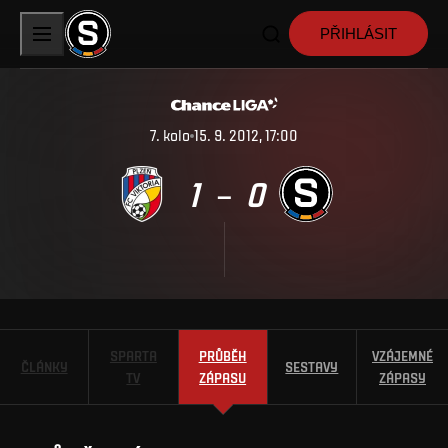
PŘIHLÁSIT
7
.
kolo
15. 9. 2012, 17:00
1
0
–
SPARTA
PRŮBĚH
VZÁJEMNÉ
ČLÁNKY
SESTAVY
TV
ZÁPASU
ZÁPASY