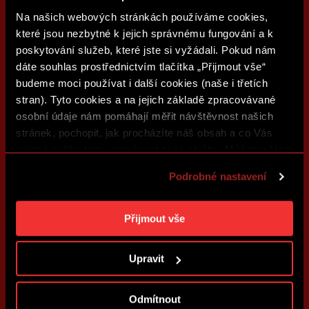
Na našich webových stránkách používáme cookies,
které jsou nezbytné k jejich správnému fungování a k
poskytování služeb, které jste si vyžádali. Pokud nám
dáte souhlas prostřednictvím tlačítka „Přijmout vše“
budeme moci používat i další cookies (naše i třetích
stran). Tyto cookies a na jejich základě zpracovávané
osobní údaje nám pomáhají měřit návštěvnost našich
stránek, pochopit, jak procházíte náš obsah a co Vás
zajímá a díky tomu zlepšovat naše služby. Můžeme Vám
také přizpůsobit obsah našich stránek a zobrazovat
Podrobné nastavení
reklamu na základě Vašich preferencí. Jednotlivé
cookies a účely zpracování si můžete nastavit v
„Podrobném nastavení“. Nastavení cookies si můžete
Přijmout vše
kdykoliv změnit. Jak takovou úpravu provést a další
informace ke cookies naleznete v
Použití souborů
Upravit
cookies
.
Odmítnout