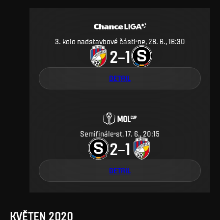
3. kolo nadstavbové části
ne, 28. 6., 16:30
2
1
–
DETAIL
Semifinále
st, 17. 6., 20:15
2
1
–
DETAIL
KVĚTEN 2020