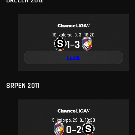
19
.
kolo
so, 3. 3., 18:20
1
3
–
DETAIL
SRPEN 2011
5
.
kolo
po, 29. 8., 18:30
0
2
–