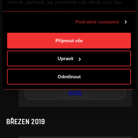
stránek, pochopit, jak procházíte náš obsah a co Vás
DETAIL
zajímá a díky tomu zlepšovat naše služby. Můžeme Vám
také přizpůsobit obsah našich stránek a zobrazovat
Podrobné nastavení
reklamu na základě Vašich preferencí. Jednotlivé
cookies a účely zpracování si můžete nastavit v
KVĚTEN 2019
„Podrobném nastavení“. Nastavení cookies si můžete
Přijmout vše
kdykoliv změnit. Jak takovou úpravu provést a další
informace ke cookies naleznete v
Použití souborů
Upravit
cookies
.
3. kolo skupiny o titul
st, 15. 5., 17:30
4
0
Odmítnout
–
DETAIL
BŘEZEN 2019