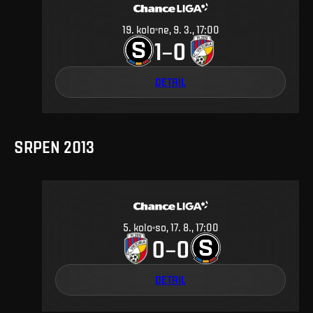
19
.
kolo
ne, 9. 3., 17:00
1
0
–
DETAIL
SRPEN 2013
5
.
kolo
so, 17. 8., 17:00
0
0
–
DETAIL