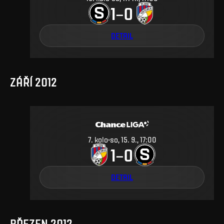
1
0
–
DETAIL
ZÁŘÍ 2012
7
.
kolo
so, 15. 9., 17:00
1
0
–
DETAIL
BŘEZEN 2012