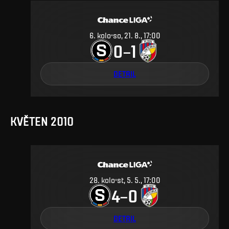
6
.
kolo
so, 21. 8., 17:00
0
1
–
DETAIL
KVĚTEN 2010
28
.
kolo
st, 5. 5., 17:00
4
0
–
DETAIL