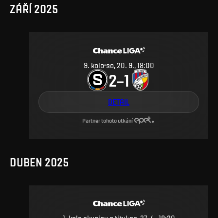
ZÁŘÍ 2025
9
.
kolo
so, 20. 9., 18:00
2
1
–
DETAIL
Partner tohoto utkání
DUBEN 2025