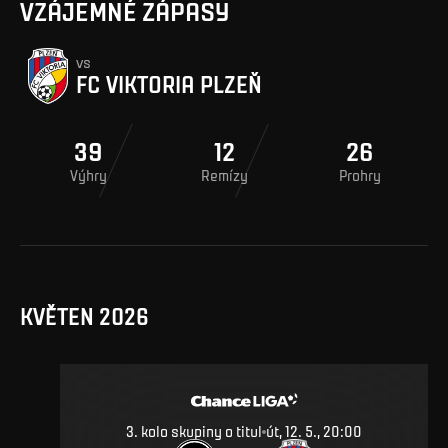
VZÁJEMNÉ ZÁPASY
vs
FC VIKTORIA PLZEŇ
39
12
26
Výhry
Remízy
Prohry
KVĚTEN 2026
3. kolo skupiny o titul
út, 12. 5., 20:00