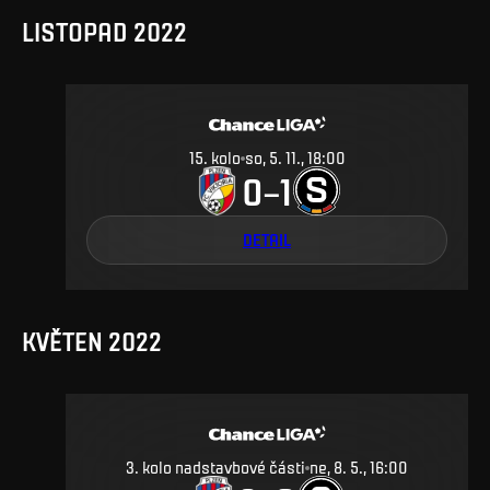
LISTOPAD 2022
15
.
kolo
so, 5. 11., 18:00
0
1
–
DETAIL
KVĚTEN 2022
3. kolo nadstavbové části
ne, 8. 5., 16:00