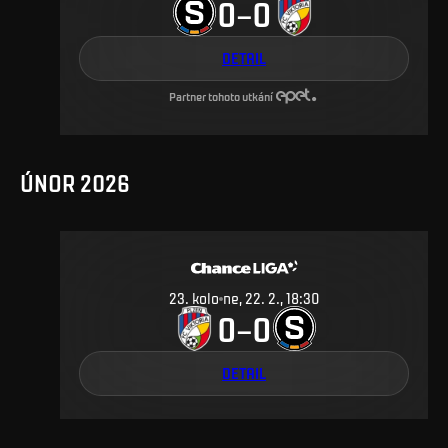
0
0
–
DETAIL
Partner tohoto utkání
ÚNOR 2026
23
.
kolo
ne, 22. 2., 18:30
0
0
–
DETAIL