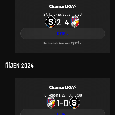
27
.
kolo
ne, 30. 3., 18:30
2
4
–
DETAIL
Partner tohoto utkání
ŘÍJEN 2024
13
.
kolo
ne, 27. 10., 18:30
1
0
–
DETAIL