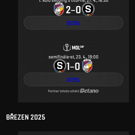
1. kolo skupiny o titul
ne, 27. 4., 18:30
2
0
–
DETAIL
semifinále
st, 23. 4., 19:00
1
0
–
DETAIL
Partner tohoto utkání
BŘEZEN 2025