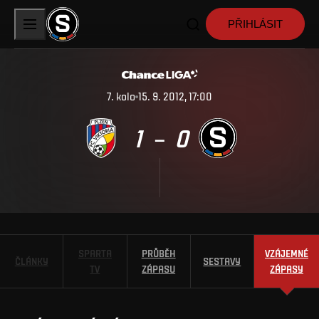
PŘIHLÁSIT
7
.
kolo
15. 9. 2012, 17:00
1
0
–
SPARTA
PRŮBĚH
VZÁJEMNÉ
ČLÁNKY
SESTAVY
TV
ZÁPASU
ZÁPASY