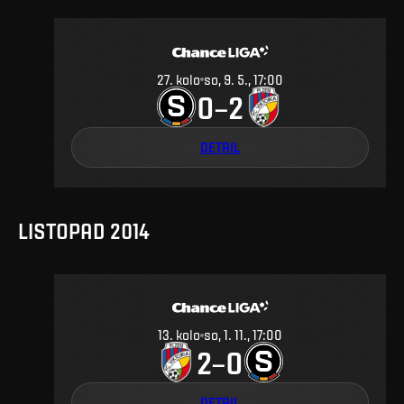
27
.
kolo
so, 9. 5., 17:00
0
2
–
DETAIL
LISTOPAD 2014
13
.
kolo
so, 1. 11., 17:00
2
0
–
DETAIL