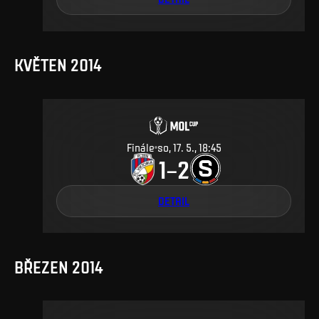
KVĚTEN 2014
Finále
so, 17. 5., 18:45
1
2
–
DETAIL
BŘEZEN 2014