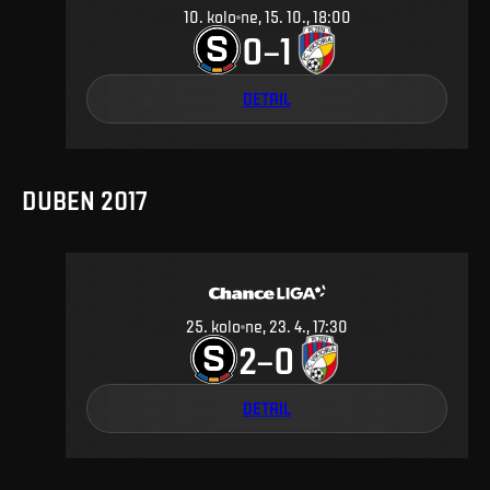
10
.
kolo
ne, 15. 10., 18:00
0
1
–
DETAIL
DUBEN 2017
25
.
kolo
ne, 23. 4., 17:30
2
0
–
DETAIL