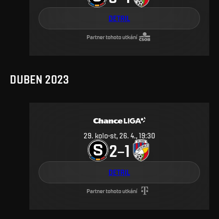
DETAIL
Partner tohoto utkání
DUBEN 2023
29
.
kolo
st, 26. 4., 19:30
2
1
–
DETAIL
Partner tohoto utkání