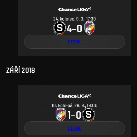
24
.
kolo
so, 9. 3., 17:30
4
0
–
DETAIL
ZÁŘÍ 2018
10
.
kolo
pá, 28. 9., 19:00
1
0
–
DETAIL