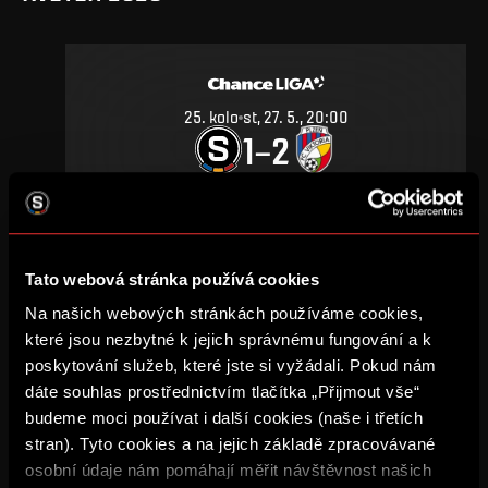
25
.
kolo
st, 27. 5., 20:00
1
2
–
DETAIL
Tato webová stránka používá cookies
ZÁŘÍ 2019
Na našich webových stránkách používáme cookies,
které jsou nezbytné k jejich správnému fungování a k
poskytování služeb, které jste si vyžádali. Pokud nám
dáte souhlas prostřednictvím tlačítka „Přijmout vše“
budeme moci používat i další cookies (naše i třetích
11
.
kolo
ne, 29. 9., 18:00
stran). Tyto cookies a na jejich základě zpracovávané
1
0
–
osobní údaje nám pomáhají měřit návštěvnost našich