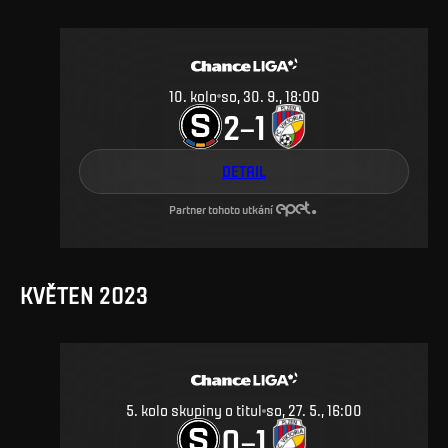
10
.
kolo
so, 30. 9., 18:00
2
1
–
DETAIL
Partner tohoto utkání
KVĚTEN 2023
5. kolo skupiny o titul
so, 27. 5., 16:00
0
1
–